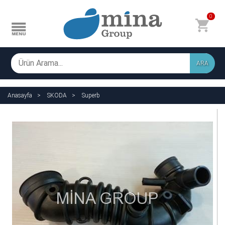
0
ARA
Anasayfa
SKODA
Superb