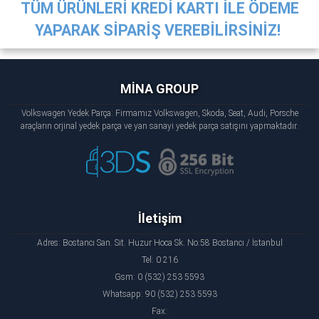
TÜM ÜRÜNLERİ KREDİ KARTI İLE ÖDEME
YAPARAK SİPARİŞ VEREBİLİRSİNİZ!
MİNA GROUP
Volkswagen Yedek Parça: Firmamız Volkswagen, Skoda, Seat, Audi, Porsche
araçların orjinal yedek parça ve yan sanayi yedek parça satışını yapmaktadır.
İletişim
Adres: Bostancı San. Sit. Huzur Hoca Sk. No:58 Bostancı / İstanbul
Tel: 0 216
Gsm: 0 (532) 253 5593
Whatsapp: 90 (532) 253 5593
Fax: