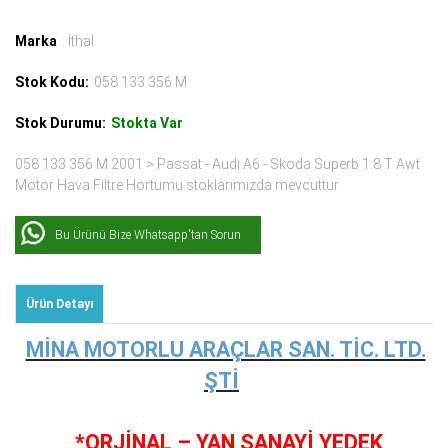
Marka
: İthal
Stok Kodu:
058 133 356 M
Stok Durumu:
Stokta Var
058 133 356 M 2001 > Passat - Audı A6 - Skoda Superb 1.8 T Awt
Motor Hava Filtre Hortumu stoklarımızda mevcuttur.
Bu Ürünü Bize Whatsapp'tan Sorun
Ürün Detayı
MİNA MOTORLU ARAÇLAR SAN. TİC. LTD.
ŞTİ
*ORJİNAL – YAN SANAYİ YEDEK