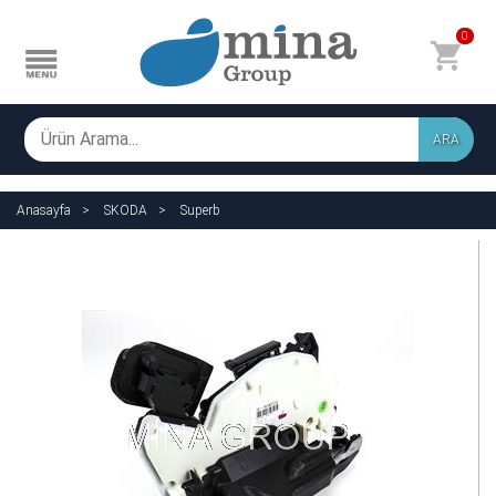
0
ARA
Anasayfa
SKODA
Superb