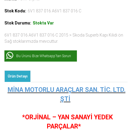
Stok Kodu:
6V1 837 016 A6V1 837 016 C
Stok Durumu:
Stokta Var
6V1 837 016 A6V1 837 016 C 2015 > Skoda Superb Kapı Kilidi ön
Sağ stoklarımızda mevcuttur.
Bu Ürünü Bize Whatsapp'tan Sorun
Ürün Detayı
MİNA MOTORLU ARAÇLAR SAN. TİC. LTD.
ŞTİ
*ORJİNAL – YAN SANAYİ YEDEK
PARÇALAR*