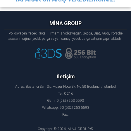
MİNA GROUP
Volkswagen Yedek Parça: Firmamız Volkswagen, Skoda, Seat, Audi, Porsche
araçların orjinal yedek parça ve yan sanayi yedek parça satışını yapmaktadır.
İletişim
Adres: Bostancı San. Sit. Huzur Hoca Sk. No:58 Bostancı / İstanbul
Tel: 0 216
Gsm: 0 (532) 253 5593
Whatsapp: 90 (532) 253 5593
Fax:
Copyright © 2026, MİNA GROUP ®