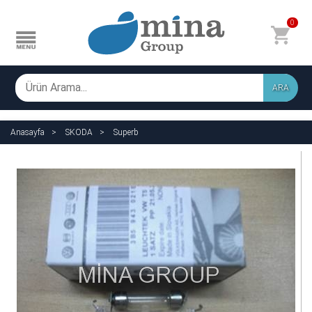
0
ARA
Anasayfa
SKODA
Superb