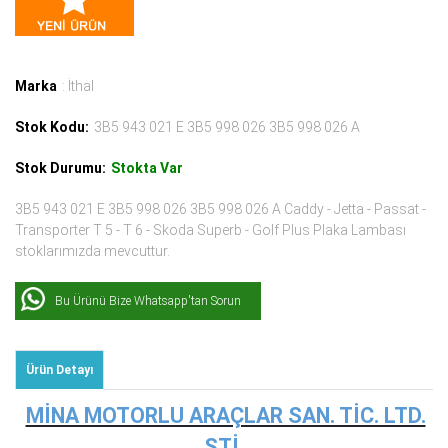
Marka
: İthal
Stok Kodu:
3B5 943 021 E 3B5 998 026 3B5 998 026 A
Stok Durumu:
Stokta Var
3B5 943 021 E 3B5 998 026 3B5 998 026 A Caddy - Jetta - Passat -
Transporter T 5 - T 6 - Skoda Superb - Golf Plus Plaka Lambası
stoklarımızda mevcuttur.
Bu Ürünü Bize Whatsapp'tan Sorun
Ürün Detayı
MİNA MOTORLU ARAÇLAR SAN. TİC. LTD.
ŞTİ