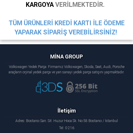
KARGOYA
VERİLMEKTEDİR.
TÜM ÜRÜNLERİ KREDİ KARTI İLE ÖDEME
YAPARAK SİPARİŞ VEREBİLİRSİNİZ!
MİNA GROUP
Volkswagen Yedek Parça: Firmamız Volkswagen, Skoda, Seat, Audi, Porsche
araçların orjinal yedek parça ve yan sanayi yedek parça satışını yapmaktadır.
İletişim
Adres: Bostancı San. Sit. Huzur Hoca Sk. No:58 Bostancı / İstanbul
Tel: 0 216