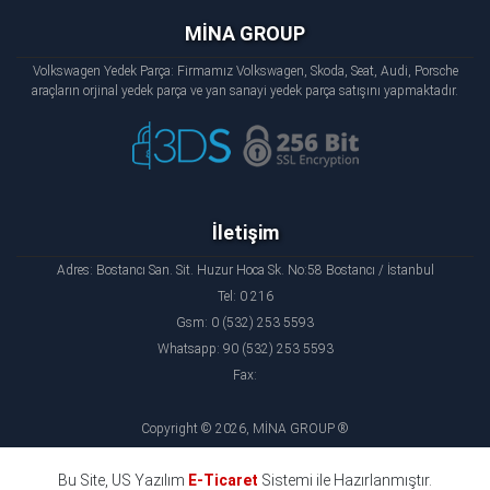
MİNA GROUP
Volkswagen Yedek Parça: Firmamız Volkswagen, Skoda, Seat, Audi, Porsche
araçların orjinal yedek parça ve yan sanayi yedek parça satışını yapmaktadır.
İletişim
Adres: Bostancı San. Sit. Huzur Hoca Sk. No:58 Bostancı / İstanbul
Tel: 0 216
Gsm: 0 (532) 253 5593
Whatsapp: 90 (532) 253 5593
Fax:
Copyright © 2026, MİNA GROUP ®
Bu Site, US Yazılım
E-Ticaret
Sistemi ile Hazırlanmıştır.