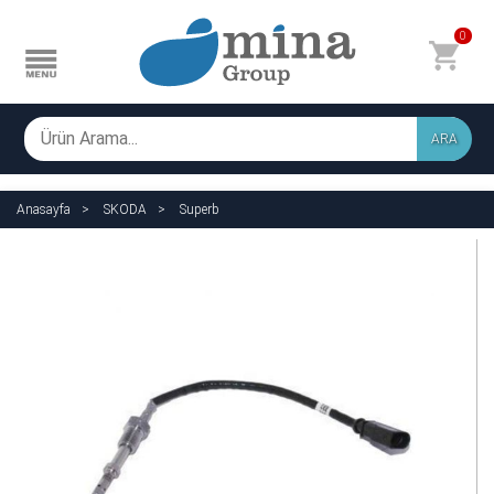
0
ARA
Anasayfa
SKODA
Superb