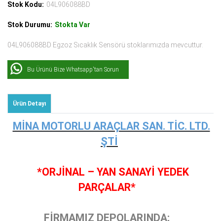
Stok Kodu:
04L906088BD
Stok Durumu:
Stokta Var
04L906088BD Egzoz Sıcaklık Sensörü stoklarımızda mevcuttur.
Bu Ürünü Bize Whatsapp'tan Sorun
Ürün Detayı
MİNA MOTORLU ARAÇLAR SAN. TİC. LTD.
ŞTİ
*ORJİNAL – YAN SANAYİ YEDEK
PARÇALAR*
FİRMAMIZ DEPOLARINDA;