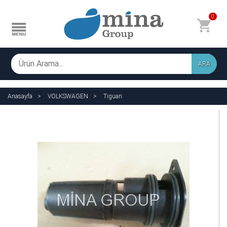
0
ARA
Anasayfa
VOLKSWAGEN
Tiguan