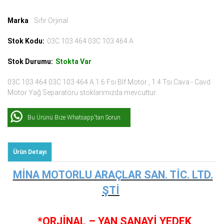
Marka
: Sıfır Orjinal
Stok Kodu:
03C 103 464 03C 103 464 A
Stok Durumu:
Stokta Var
03C 103 464 03C 103 464 A 1.6 Fsı Blf Motor , 1.4 Tsı Cava - Cavd
Motor Yağ Separatörü stoklarımızda mevcuttur.
Bu Ürünü Bize Whatsapp'tan Sorun
Ürün Detayı
MİNA MOTORLU ARAÇLAR SAN. TİC. LTD.
ŞTİ
*ORJİNAL – YAN SANAYİ YEDEK