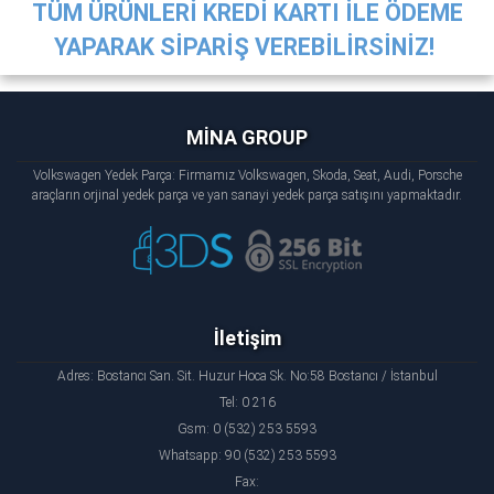
TÜM ÜRÜNLERİ KREDİ KARTI İLE ÖDEME
YAPARAK SİPARİŞ VEREBİLİRSİNİZ!
MİNA GROUP
Volkswagen Yedek Parça: Firmamız Volkswagen, Skoda, Seat, Audi, Porsche
araçların orjinal yedek parça ve yan sanayi yedek parça satışını yapmaktadır.
İletişim
Adres: Bostancı San. Sit. Huzur Hoca Sk. No:58 Bostancı / İstanbul
Tel: 0 216
Gsm: 0 (532) 253 5593
Whatsapp: 90 (532) 253 5593
Fax: