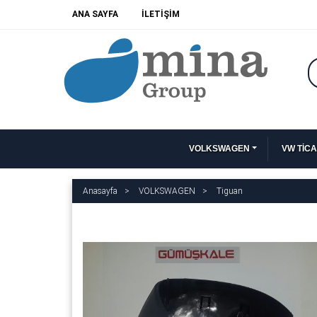
ANA SAYFA
İLETİŞİM
VOLKSWAGEN
VW TİCA
Anasayfa
VOLKSWAGEN
Tiguan