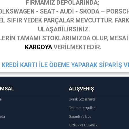
FİRMAMIZ DEPOLARINDA;
OLKSWAGEN - SEAT - AUDİ - SKODA – PORSC
 SIFIR YEDEK PARÇALAR MEVCUTTUR. FARKL
ULAŞABİLİRSİNİZ.
ERİN TAMAMI STOKLARIMIZDA OLUP, MESAİ
KARGOYA
VERİLMEKTEDİR.
KREDİ KARTI İLE ÖDEME YAPARAK SİPARİŞ VE
UMSAL
ALIŞVERİŞ
fa
Üyelik Sözleşmesi
Teslimat Koşulları
zda
Garanti ve İade
Gizlilik ve Güvenlik