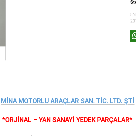
St
5N
20
MİNA MOTORLU ARAÇLAR SAN. TİC. LTD. ŞTİ
*ORJİNAL – YAN SANAYİ YEDEK PARÇALAR*