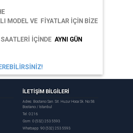
HE
I MODEL VE FİYATLAR İÇİN BİZE
 SAATLERİ İÇİNDE
AYNI GÜN
REBİLİRSİNİZ!
İLETİŞİM BİLGİLERİ
Adres: Bostancı San. Sit. Huzur Hoca Sk. No:58
Bostancı / İstanbul
Tel: 0 216
Gsm: 0 (532) 253 5593
Whatsapp: 90 (532) 253 5593