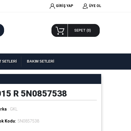
GİRİŞ YAP
ÜYE OL
A
SEPET (
0
)
 SETLERİ
BAKIM SETLERİ
2015 R 5N0857538
rka
: GKL
ok Kodu:
5N0857538