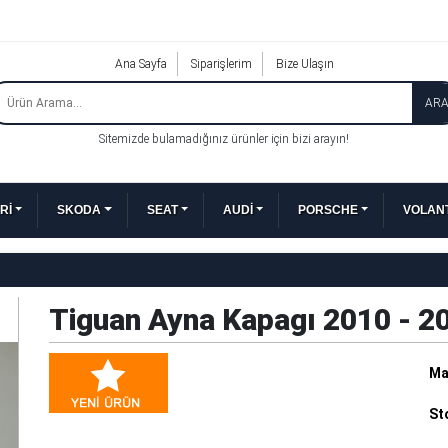
Ana Sayfa
Siparişlerim
Bize Ulaşın
AR
Sitemizde bulamadığınız ürünler için bizi arayın!
Rİ
SKODA
SEAT
AUDİ
PORSCHE
VOLANT
Tiguan Ayna Kapagı 2010 - 
Ma
St