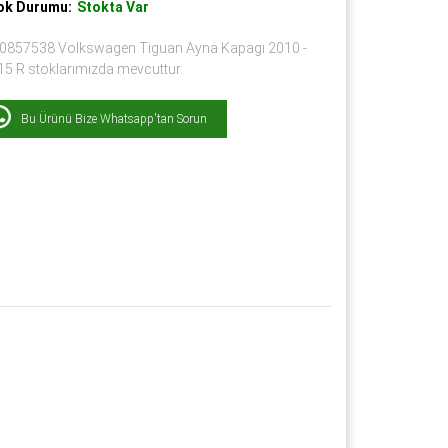
ok Durumu:
Stokta Var
0857538 Volkswagen Tiguan Ayna Kapagı 2010 -
15 R stoklarımızda mevcuttur.
Bu Ürünü Bize Whatsapp'tan Sorun