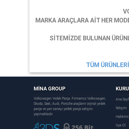
V
MARKA ARAÇLARA AİT HER MODEL
SİTEMİZDE BULUNAN ÜRÜNL
TÜM ÜRÜNLERİ 
MİNA GROUP
KUR
Volkswagen Yedek Parça: Firmamız Volkswagen,
Ana Say
Skoda, Seat, Audi, Porsche araçların orjinal yedek
İletişim
parça ve yan sanayi yedek parça satışını
yapmaktadır.
Hakkımı
Üye Ol