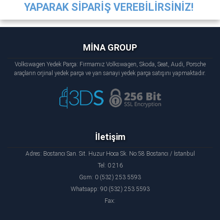
YAPARAK SİPARİŞ VEREBİLİRSİNİZ!
MİNA GROUP
Volkswagen Yedek Parça: Firmamız Volkswagen, Skoda, Seat, Audi, Porsche
araçların orjinal yedek parça ve yan sanayi yedek parça satışını yapmaktadır.
İletişim
Adres: Bostancı San. Sit. Huzur Hoca Sk. No:58 Bostancı / İstanbul
Tel: 0 216
Gsm: 0 (532) 253 5593
Whatsapp: 90 (532) 253 5593
Fax: