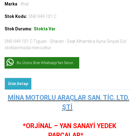
Marka
: İthal
Stok Kodu:
5N0 949 101 C
Stok Durumu:
Stokta Var
5N0 949 101 C Tiguan - Sharan - Seat Alhambra Ayna Sinyali Sol
stoklarımızda mevcuttur.
Bu Ürünü Bize Whatsapp'tan Sorun
Ürün Detayı
MİNA MOTORLU ARAÇLAR SAN. TİC. LTD.
ŞTİ
*ORJİNAL – YAN SANAYİ YEDEK
PARÇALAR*