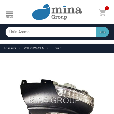
0
ARA
Anasayfa
VOLKSWAGEN
Tiguan