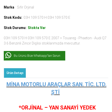
Marka
: Sıfır Orjinal
Stok Kodu:
03H 109 570 H 03H 109 570 E
Stok Durumu:
Stokta Var
03H 109 570 H 03H 109 570 E 2007 > Touareg - Phaeton - Audı Q7
3.6 Benzinli Zincir Dişlisi stoklarımızda mevcuttur.
Bu Ürünü Bize Whatsapp'tan Sorun
Ürün Detayı
MİNA MOTORLU ARAÇLAR SAN. TİC. LTD.
ŞTİ
*ORJİNAL – YAN SANAYİ YEDEK