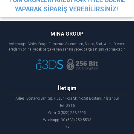
YAPARAK SİPARİŞ VEREBİLİRSİNİZ!
MİNA GROUP
Volkswagen Yedek Parça: Firmamız Volkswagen, Skoda, Seat, Audi, Porsche
araçların orjinal yedek parça ve yan sanayi yedek parça satışını yapmaktadır.
İletişim
Adres: Bostancı San. Sit. Huzur Hoca Sk. No:58 Bostancı / İstanbul
Tel: 0 216
Gsm: 0 (532) 253 5593
Whatsapp: 90 (532) 253 5593
Fax: