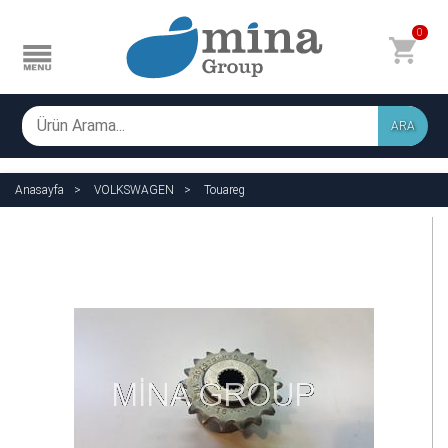
0
ARA
Anasayfa
VOLKSWAGEN
Touareg