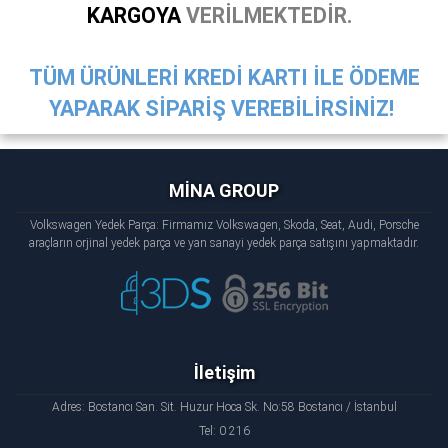
KARGOYA
VERİLMEKTEDİR.
TÜM ÜRÜNLERİ KREDİ KARTI İLE ÖDEME
YAPARAK SİPARİŞ VEREBİLİRSİNİZ!
MİNA GROUP
Volkswagen Yedek Parça: Firmamız Volkswagen, Skoda, Seat, Audi, Porsche
araçların orjinal yedek parça ve yan sanayi yedek parça satışını yapmaktadır.
İletişim
Adres: Bostancı San. Sit. Huzur Hoca Sk. No:58 Bostancı / İstanbul
Tel: 0 216