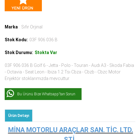
Marka
: Sıfır Orjinal
Stok Kodu:
03F 906 036 B
Stok Durumu:
Stokta Var
03F 906 036 B Golf 6 - Jetta - Polo - Touran - Audı A3 - Skoda Fabia
- Octavia - Seat Leon - Ibiza 1.2 Tsı Cbza - Cbzb - Cbzc Motor
Enjektör stoklarımızda mevcuttur.
Bu Ürünü Bize Whatsapp'tan Sorun
Ürün Detayı
MİNA MOTORLU ARAÇLAR SAN. TİC. LTD.
ŞTİ