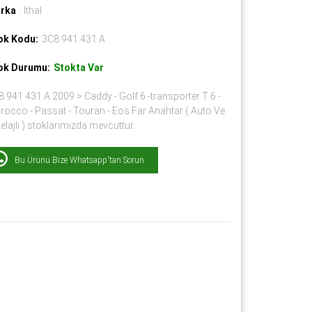
rka
: İthal
ok Kodu:
3C8 941 431 A
ok Durumu:
Stokta Var
 941 431 A 2009 > Caddy - Golf 6 -transporter T 6 -
rocco - Passat - Touran - Eos Far Anahtar ( Auto Ve
elajlı ) stoklarımızda mevcuttur.
Bu Ürünü Bize Whatsapp'tan Sorun