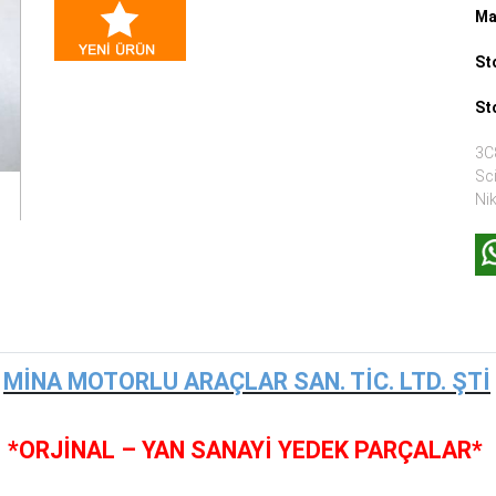
Ma
St
St
3C8
Sci
Nik
MİNA MOTORLU ARAÇLAR SAN. TİC. LTD. ŞTİ
*ORJİNAL – YAN SANAYİ YEDEK PARÇALAR*