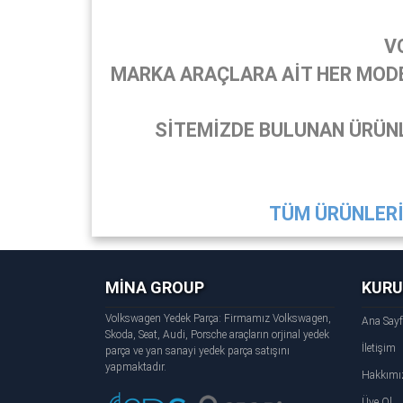
V
MARKA ARAÇLARA AİT HER MODEL
SİTEMİZDE BULUNAN ÜRÜNL
TÜM ÜRÜNLERİ 
MİNA GROUP
KUR
Volkswagen Yedek Parça: Firmamız Volkswagen,
Ana Say
Skoda, Seat, Audi, Porsche araçların orjinal yedek
İletişim
parça ve yan sanayi yedek parça satışını
yapmaktadır.
Hakkımı
Üye Ol