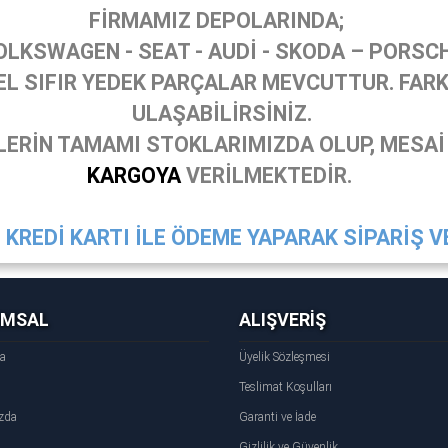
FİRMAMIZ DEPOLARINDA;
OLKSWAGEN - SEAT - AUDİ - SKODA – PORSC
 SIFIR YEDEK PARÇALAR MEVCUTTUR. FARKL
ULAŞABİLİRSİNİZ.
ERİN TAMAMI STOKLARIMIZDA OLUP, MESAİ
KARGOYA
VERİLMEKTEDİR.
KREDİ KARTI İLE ÖDEME YAPARAK SİPARİŞ VE
UMSAL
ALIŞVERİŞ
fa
Üyelik Sözleşmesi
Teslimat Koşulları
zda
Garanti ve İade
Gizlilik ve Güvenlik