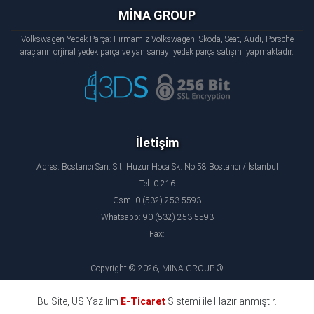
MİNA GROUP
Volkswagen Yedek Parça: Firmamız Volkswagen, Skoda, Seat, Audi, Porsche
araçların orjinal yedek parça ve yan sanayi yedek parça satışını yapmaktadır.
İletişim
Adres: Bostancı San. Sit. Huzur Hoca Sk. No:58 Bostancı / İstanbul
Tel: 0 216
Gsm: 0 (532) 253 5593
Whatsapp: 90 (532) 253 5593
Fax:
Copyright © 2026, MİNA GROUP ®
Bu Site, US Yazılım
E-Ticaret
Sistemi ile Hazırlanmıştır.