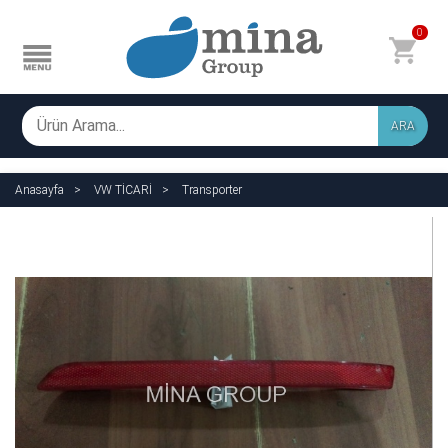
0
ARA
Anasayfa
VW TİCARİ
Transporter