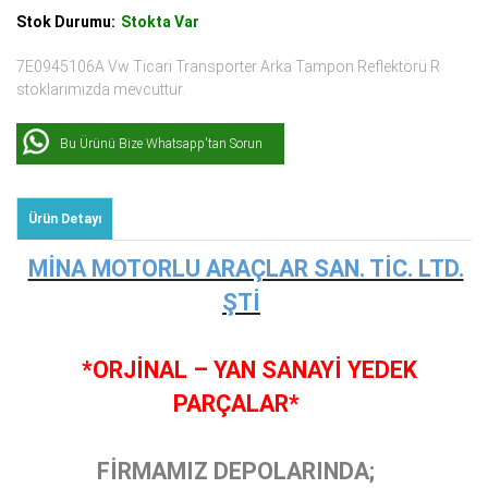
Stok Durumu:
Stokta Var
7E0945106A Vw Ticari Transporter Arka Tampon Reflektörü R
stoklarımızda mevcuttur.
Bu Ürünü Bize Whatsapp'tan Sorun
Ürün Detayı
MİNA MOTORLU ARAÇLAR SAN. TİC. LTD.
ŞTİ
*ORJİNAL – YAN SANAYİ YEDEK
PARÇALAR*
FİRMAMIZ DEPOLARINDA;