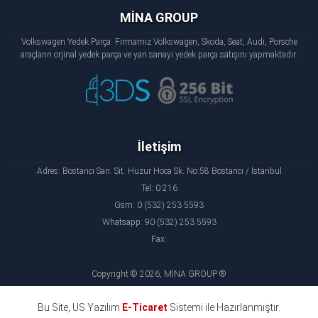
MİNA GROUP
Volkswagen Yedek Parça: Firmamız Volkswagen, Skoda, Seat, Audi, Porsche
araçların orjinal yedek parça ve yan sanayi yedek parça satışını yapmaktadır.
İletişim
Adres: Bostancı San. Sit. Huzur Hoca Sk. No:58 Bostancı / İstanbul
Tel: 0 216
Gsm: 0 (532) 253 5593
Whatsapp: 90 (532) 253 5593
Fax:
Copyright © 2026, MİNA GROUP ®
Bu Site, US Yazılım
E-Ticaret
Sistemi ile Hazırlanmıştır.