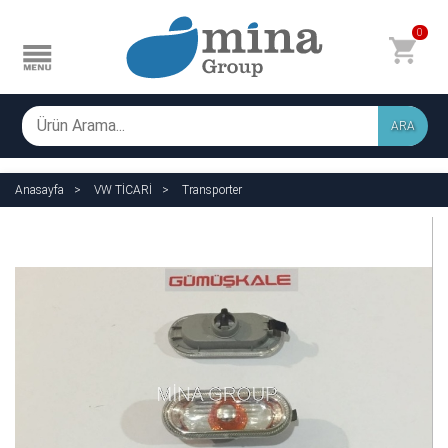
0
ARA
Anasayfa
VW TİCARİ
Transporter