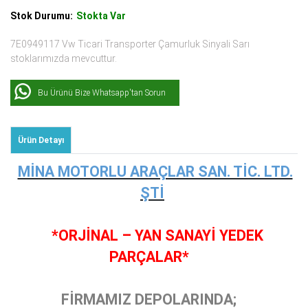
Stok Durumu:
Stokta Var
7E0949117 Vw Ticari Transporter Çamurluk Sinyali Sarı
stoklarımızda mevcuttur.
Bu Ürünü Bize Whatsapp'tan Sorun
Ürün Detayı
MİNA MOTORLU ARAÇLAR SAN. TİC. LTD.
ŞTİ
*ORJİNAL – YAN SANAYİ YEDEK
PARÇALAR*
FİRMAMIZ DEPOLARINDA;