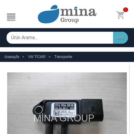
0
ARA
Anasayfa
VW TİCARİ
Transporter