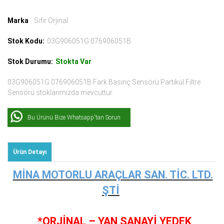
Marka
: Sıfır Orjinal
Stok Kodu:
03G906051G 076906051B
Stok Durumu:
Stokta Var
03G906051G 076906051B Fark Basınç Sensörü Partikül Filtre
Sensörü stoklarımızda mevcuttur.
Bu Ürünü Bize Whatsapp'tan Sorun
Ürün Detayı
MİNA MOTORLU ARAÇLAR SAN. TİC. LTD.
ŞTİ
*ORJİNAL – YAN SANAYİ YEDEK