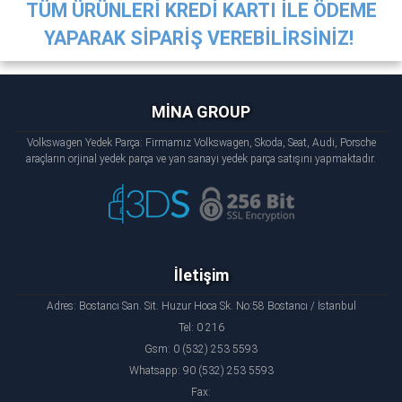
TÜM ÜRÜNLERİ KREDİ KARTI İLE ÖDEME
YAPARAK SİPARİŞ VEREBİLİRSİNİZ!
MİNA GROUP
Volkswagen Yedek Parça: Firmamız Volkswagen, Skoda, Seat, Audi, Porsche
araçların orjinal yedek parça ve yan sanayi yedek parça satışını yapmaktadır.
İletişim
Adres: Bostancı San. Sit. Huzur Hoca Sk. No:58 Bostancı / İstanbul
Tel: 0 216
Gsm: 0 (532) 253 5593
Whatsapp: 90 (532) 253 5593
Fax: