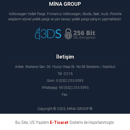
MİNA GROUP
Volkswagen Yedek Parça: Firmamız Volkswagen, Skoda, Seat, Audi, Porsche
araçların orjinal yedek parça ve yan sanayi yedek parça satışını yapmaktadır.
İletişim
Adres: Bostancı San. Sit. Huzur Hoca Sk. No:58 Bostancı / İstanbul
Tel: 0 216
Gsm: 0 (532) 253 5593
Whatsapp: 90 (532) 253 5593
Fax:
Copyright © 2026, MİNA GROUP ®
Bu Site, US Yazılım
E-Ticaret
Sistemi ile Hazırlanmıştır.