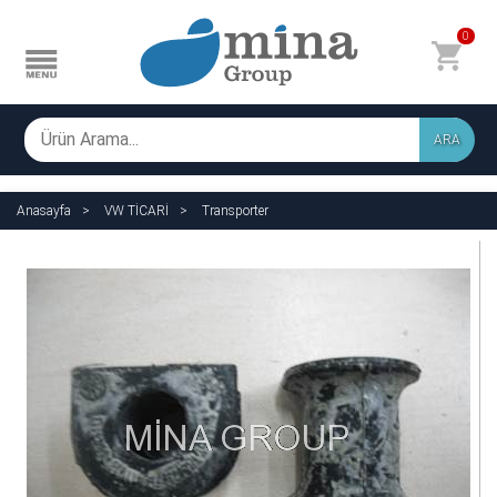
0
ARA
Anasayfa
VW TİCARİ
Transporter