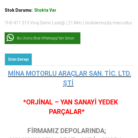
Stok Durumu:
Stokta Var
7H0 411 313 Viraj Demir Lastiği ( 21 Mm ) stoklarımızda mevcuttur.
Bu Ürünü Bize Whatsapp'tan Sorun
Ürün Detayı
MİNA MOTORLU ARAÇLAR SAN. TİC. LTD.
ŞTİ
*ORJİNAL – YAN SANAYİ YEDEK
PARÇALAR*
FİRMAMIZ DEPOLARINDA;