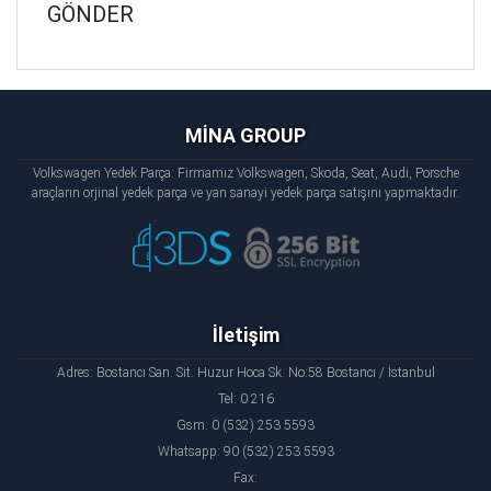
GÖNDER
MİNA GROUP
Volkswagen Yedek Parça: Firmamız Volkswagen, Skoda, Seat, Audi, Porsche
araçların orjinal yedek parça ve yan sanayi yedek parça satışını yapmaktadır.
İletişim
Adres: Bostancı San. Sit. Huzur Hoca Sk. No:58 Bostancı / İstanbul
Tel: 0 216
Gsm: 0 (532) 253 5593
Whatsapp: 90 (532) 253 5593
Fax: