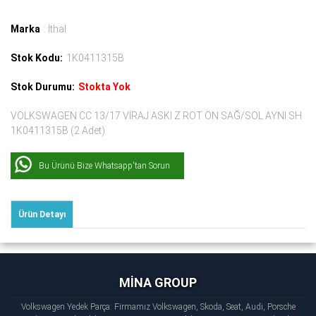
Marka
: İthal
Stok Kodu:
1K0411315B
Stok Durumu:
Stokta Yok
VOLKSWAGEN CC 13/17 VİRAJ ASKI Z ROT ÖN SAĞ/SOL AYNI SH
1K0411315B (2 Adet)
Bu Ürünü Bize Whatsapp'tan Sorun
Ürün Detayı
MİNA GROUP
Volkswagen Yedek Parça: Firmamız Volkswagen, Skoda, Seat, Audi, Porsche