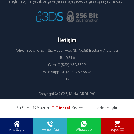
araçların orjinal yedek parça ve yan sanayi yedek parça satışını yapmaktadır.
İletişim
Adres: Bostancı San. Sit. Huzur Hoca Sk. No:58 Bostancı / İstanbul
Tel: 0 216
Gsm: 0 (532) 253 5593
Whatsapp: 90 (532) 253 5593
Fax:
Copyright © 2026, MİNA GROUP ®
Bu Site, US Yazılım
E-Ticaret
Sistemi ile Hazırlanmıştır.
Ana Sayfa
Hemen Ara
Whatsapp
Sepet (0)