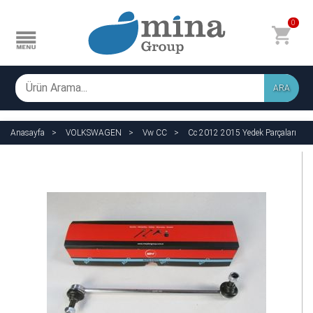
0
ARA
Anasayfa
VOLKSWAGEN
Vw CC
Cc 2012 2015 Yedek Parçaları