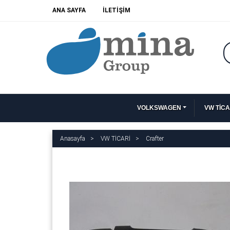
ANA SAYFA
İLETİŞİM
VOLKSWAGEN
VW TİCA
Anasayfa
VW TİCARİ
Crafter