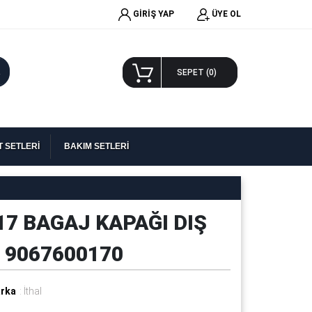
GİRİŞ YAP
ÜYE OL
A
SEPET (
0
)
 SETLERİ
BAKIM SETLERİ
7 BAGAJ KAPAĞI DIŞ
 9067600170
rka
: İthal