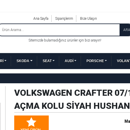
Ana Sayfa
Siparişlerim
Bize Ulaşın
AR
Sitemizde bulamadığınız ürünler için bizi arayın!
Rİ
SKODA
SEAT
AUDİ
PORSCHE
VOLANT
VOLKSWAGEN CRAFTER 07/1
AÇMA KOLU SİYAH HUSHAN
Ma