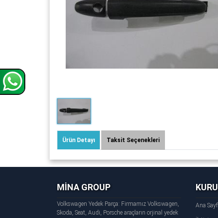
Ürün Detayı
Taksit Seçenekleri
MİNA GROUP
KUR
Volkswagen Yedek Parça: Firmamız Volkswagen,
Ana Say
Skoda, Seat, Audi, Porsche araçların orjinal yedek