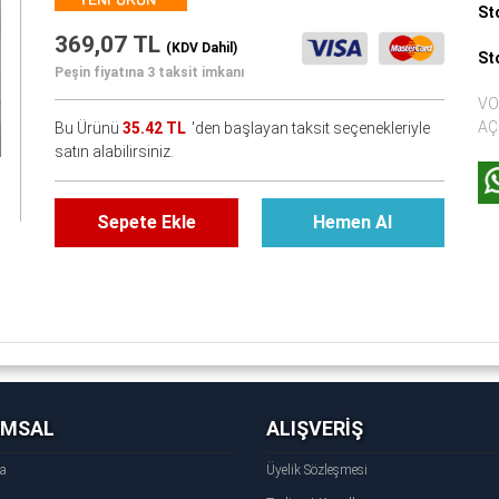
St
369,07 TL
(KDV Dahil)
St
Peşin fiyatına 3 taksit imkanı
VO
AÇ
Bu Ürünü
35.42 TL
'den başlayan taksit seçenekleriyle
satın alabilirsiniz.
Sepete Ekle
Hemen Al
UMSAL
ALIŞVERİŞ
fa
Üyelik Sözleşmesi