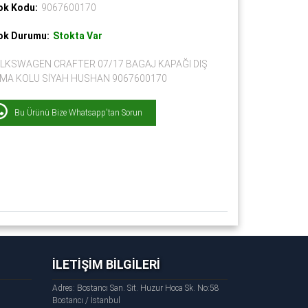
ok Kodu:
9067600170
ok Durumu:
Stokta Var
LKSWAGEN CRAFTER 07/17 BAGAJ KAPAĞI DIŞ
MA KOLU SİYAH HUSHAN 9067600170
Bu Ürünü Bize Whatsapp'tan Sorun
İLETİŞİM BİLGİLERİ
Adres: Bostancı San. Sit. Huzur Hoca Sk. No:58
Bostancı / İstanbul