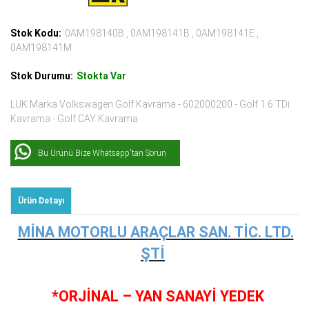
Stok Kodu:
0AM198140B , 0AM198141B , 0AM198141E ,
0AM198141M
Stok Durumu:
Stokta Var
LUK Marka Volkswagen Golf Kavrama - 602000200 - Golf 1.6 TDi
Kavrama - Golf CAY Kavrama
Bu Ürünü Bize Whatsapp'tan Sorun
Ürün Detayı
MİNA MOTORLU ARAÇLAR SAN. TİC. LTD.
ŞTİ
*ORJİNAL – YAN SANAYİ YEDEK