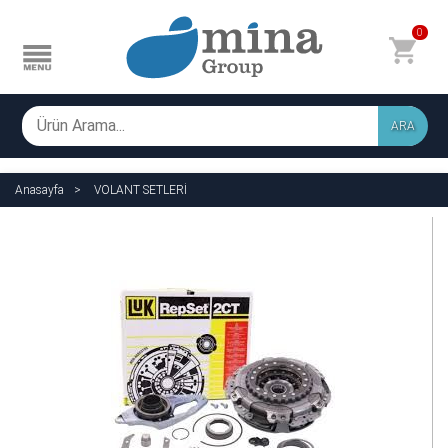
0
ARA
Anasayfa
VOLANT SETLERİ