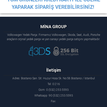
YAPARAK SİPARİŞ VEREBİLİRSİNİZ!
MİNA GROUP
Volkswagen Yedek Parça: Firmamız Volkswagen, Skoda, Seat, Audi, Porsche
araçların orjinal yedek parça ve yan sanayi yedek parça satışını yapmaktadır.
İletişim
Adres: Bostancı San. Sit. Huzur Hoca Sk. No:58 Bostancı / İstanbul
Tel: 0 216
Gsm: 0 (532) 253 5593
Whatsapp: 90 (532) 253 5593
Fax: