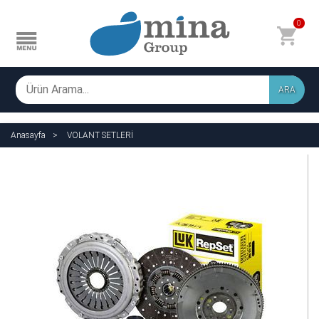
0
ARA
Anasayfa
VOLANT SETLERİ