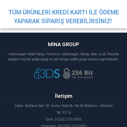
TÜM ÜRÜNLERİ KREDİ KARTI İLE ÖDEME
YAPARAK SİPARİŞ VEREBİLİRSİNİZ!
MİNA GROUP
Volkswagen Yedek Parça: Firmamız Volkswagen, Skoda, Seat, Audi, Porsche
araçların orjinal yedek parça ve yan sanayi yedek parça satışını yapmaktadır.
İletişim
Adres: Bostancı San. Sit. Huzur Hoca Sk. No:58 Bostancı / İstanbul
Tel: 0 216
Gsm: 0 (532) 253 5593
Whatsapp: 90 (532) 253 5593