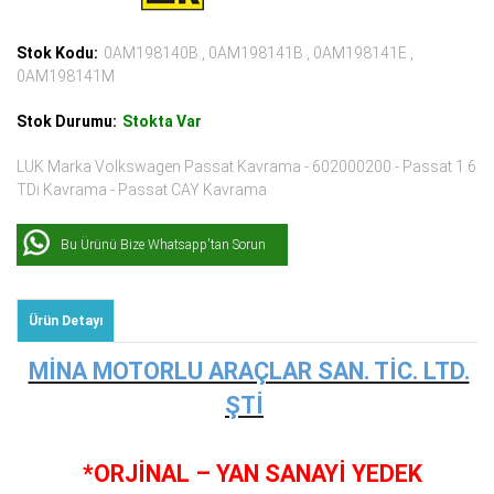
Stok Kodu:
0AM198140B , 0AM198141B , 0AM198141E ,
0AM198141M
Stok Durumu:
Stokta Var
LUK Marka Volkswagen Passat Kavrama - 602000200 - Passat 1.6
TDi Kavrama - Passat CAY Kavrama
Bu Ürünü Bize Whatsapp'tan Sorun
Ürün Detayı
MİNA MOTORLU ARAÇLAR SAN. TİC. LTD.
ŞTİ
*ORJİNAL – YAN SANAYİ YEDEK