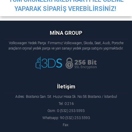
YAPARAK SİPARİŞ VEREBİLİRSİNİZ!
MİNA GROUP
Volkswagen Yedek Parça: Firmamız Volkswagen, Skoda, Seat, Audi, Porsche
araçların orjinal yedek parça ve yan sanayi yedek parça satışını yapmaktadır.
İletişim
Adres: Bostancı San. Sit. Huzur Hoca Sk. No:58 Bostancı / İstanbul
Tel: 0 216
Gsm: 0 (532) 253 5593
Whatsapp: 90 (532) 253 5593
Fax: