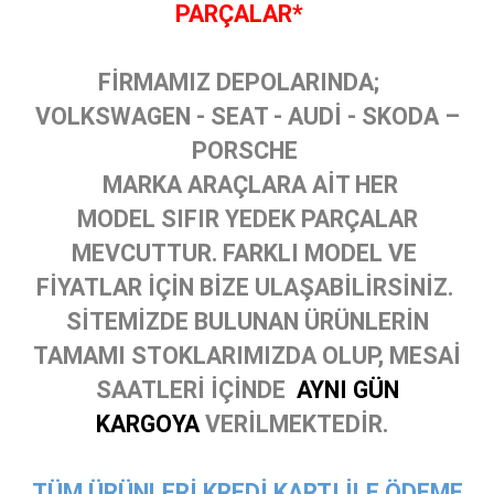
PARÇALAR*
FİRMAMIZ DEPOLARINDA;
VOLKSWAGEN - SEAT - AUDİ - SKODA –
PORSCHE
MARKA ARAÇLARA AİT HER
MODEL SIFIR YEDEK PARÇALAR
MEVCUTTUR. FARKLI MODEL VE
FİYATLAR İÇİN BİZE ULAŞABİLİRSİNİZ.
SİTEMİZDE BULUNAN ÜRÜNLERİN
TAMAMI STOKLARIMIZDA OLUP, MESAİ
SAATLERİ İÇİNDE
AYNI GÜN
KARGOYA
VERİLMEKTEDİR.
TÜM ÜRÜNLERİ KREDİ KARTI İLE ÖDEME