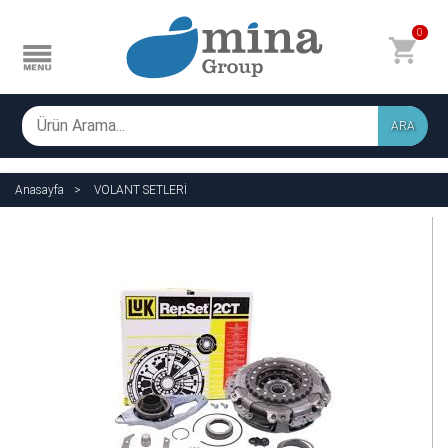
0
ARA
Anasayfa
VOLANT SETLERİ