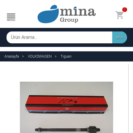
0
ARA
Anasayfa
VOLKSWAGEN
Tiguan