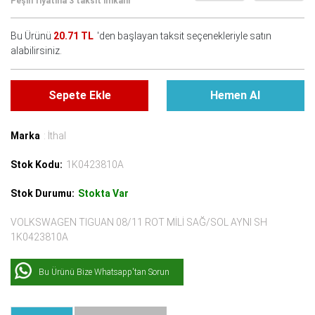
Peşin fiyatına 3 taksit imkanı
Bu Ürünü
20.71 TL
'den başlayan taksit seçenekleriyle satın
alabilirsiniz.
Sepete Ekle
Hemen Al
Marka
: İthal
Stok Kodu:
1K0423810A
Stok Durumu:
Stokta Var
VOLKSWAGEN TIGUAN 08/11 ROT MİLİ SAĞ/SOL AYNI SH
1K0423810A
Bu Ürünü Bize Whatsapp'tan Sorun