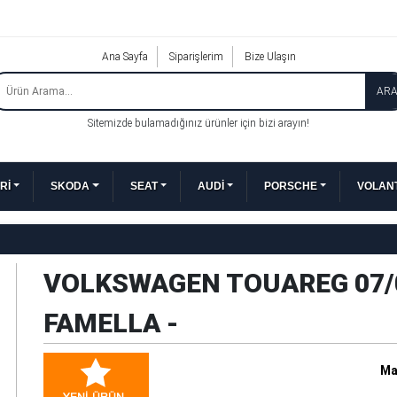
Ana Sayfa
Siparişlerim
Bize Ulaşın
AR
Sitemizde bulamadığınız ürünler için bizi arayın!
Rİ
SKODA
SEAT
AUDİ
PORSCHE
VOLANT
VOLKSWAGEN TOUAREG 07/0
FAMELLA -
Ma