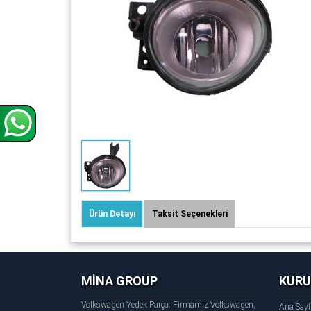
Ürün Detayı
Taksit Seçenekleri
MİNA GROUP
KUR
Volkswagen Yedek Parça: Firmamız Volkswagen,
Ana Say