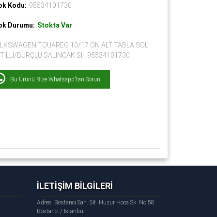
ok Kodu:
95534101730
ok Durumu:
Stokta Var
LKSWAGEN TOUAREG 10/17 ÖN ALT TABLA SOL
TİLLİ/BURÇLU SALINCAK SH 95534101730
Bu Ürünü Bize Whatsapp'tan Sorun
İLETİŞİM BİLGİLERİ
Adres: Bostancı San. Sit. Huzur Hoca Sk. No:58
Bostancı / İstanbul