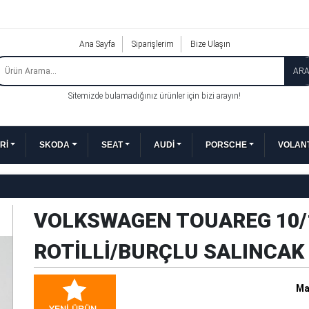
Ana Sayfa
Siparişlerim
Bize Ulaşın
AR
Sitemizde bulamadığınız ürünler için bizi arayın!
Rİ
SKODA
SEAT
AUDİ
PORSCHE
VOLANT
VOLKSWAGEN TOUAREG 10/1
ROTİLLİ/BURÇLU SALINCAK
Ma