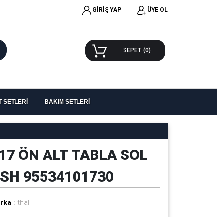
GİRİŞ YAP
ÜYE OL
A
SEPET (
0
)
 SETLERİ
BAKIM SETLERİ
7 ÖN ALT TABLA SOL
 SH 95534101730
rka
: İthal