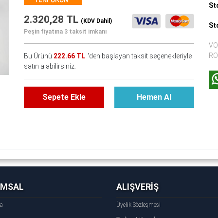
St
2.320,28 TL
(KDV Dahil)
St
Peşin fiyatına 3 taksit imkanı
VO
RO
Bu Ürünü
222.66 TL
'den başlayan taksit seçenekleriyle
satın alabilirsiniz.
Sepete Ekle
Hemen Al
UMSAL
ALIŞVERİŞ
fa
Üyelik Sözleşmesi