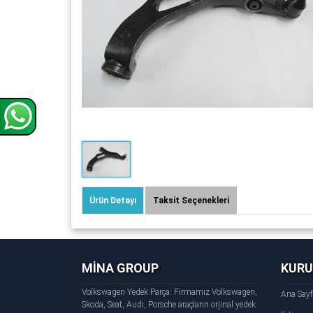
Ürün Detayı
Taksit Seçenekleri
MİNA GROUP
KUR
Volkswagen Yedek Parça: Firmamız Volkswagen,
Ana Say
Skoda, Seat, Audi, Porsche araçların orjinal yedek