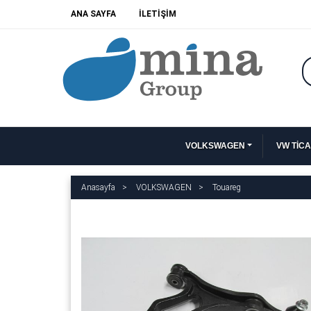
ANA SAYFA
İLETİŞİM
VOLKSWAGEN
VW TİCA
Anasayfa
VOLKSWAGEN
Touareg