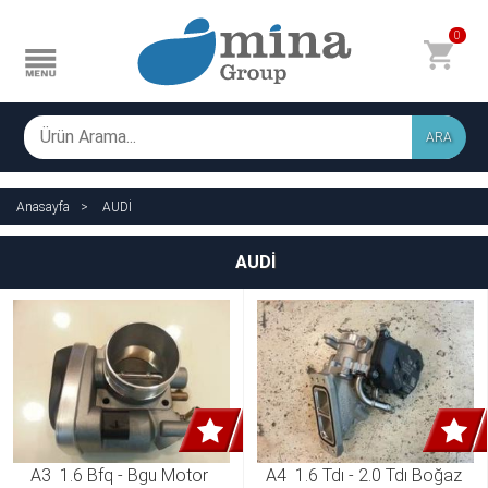
0
ARA
Anasayfa
AUDİ
AUDİ
A3  1.6 Bfq - Bgu Motor 
A4  1.6 Tdı - 2.0 Tdı Boğaz 