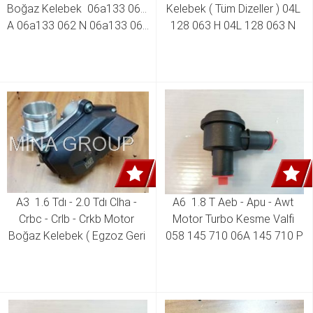
Boğaz Kelebek  06a133 062 
Kelebek ( Tüm Dizeller ) 04L 
A 06a133 062 N 06a133 062 
128 063 H 04L 128 063 N 
AB 
04L 128 063 P 04L 128 063 
J 04L 128 063 T
A3  1.6 Tdı - 2.0 Tdı Clha - 
A6  1.8 T Aeb - Apu - Awt 
Crbc - Crlb - Crkb Motor 
Motor Turbo Kesme Valfi 
Boğaz Kelebek ( Egzoz Geri 
058 145 710 06A 145 710 P
Dönüş Valfi )  04L 131 501 C 
04L 131 501 M