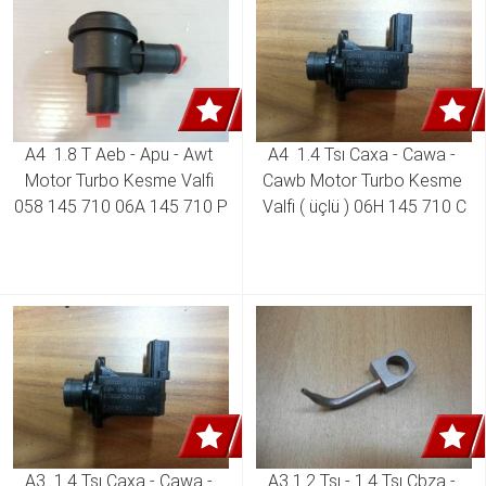
A4  1.8 T Aeb - Apu - Awt 
A4  1.4 Tsı Caxa - Cawa - 
Motor Turbo Kesme Valfi 
Cawb Motor Turbo Kesme 
058 145 710 06A 145 710 P
Valfi ( üçlü ) 06H 145 710 C
A3  1.4 Tsı Caxa - Cawa - 
A3 1.2 Tsı - 1.4 Tsı Cbza - 