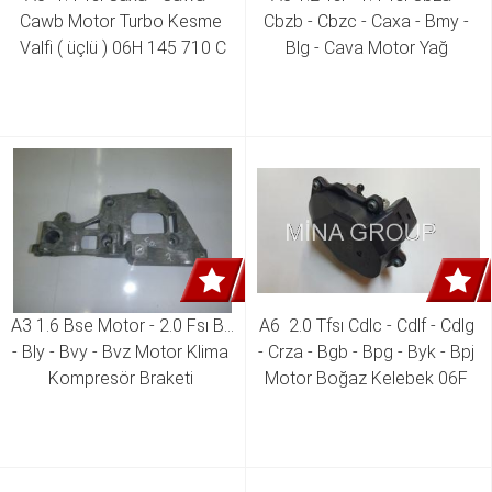
Cawb Motor Turbo Kesme 
Cbzb - Cbzc - Caxa - Bmy - 
Valfi ( üçlü ) 06H 145 710 C
Blg - Cava Motor Yağ 
Püskürtme Memesi  03C 103 
157 A
A3 1.6 Bse Motor - 2.0 Fsı Blr 
A6  2.0 Tfsı Cdlc - Cdlf - Cdlg 
- Bly - Bvy - Bvz Motor Klima 
- Crza - Bgb - Bpg - Byk - Bpj 
Kompresör Braketi 
Motor Boğaz Kelebek 06F 
06F903143B 06F903143F 
133 482 B 06F 133 482 D 
06F 133 482 E