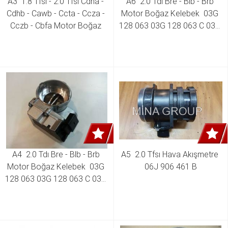
A3  1.8 Tfsı - 2.0 Tfsı Cdha - 
A6  2.0 Tdı Bre - Blb - Brb 
Cdhb - Cawb - Ccta - Ccza - 
Motor Boğaz Kelebek  03G 
Cczb - Cbfa Motor Boğaz 
128 063 03G 128 063 C 03G 
Kelebek 06F 133 062 G 06F 
128 063 J
133 062 J 06F 133 062 Q 
06F 133 062 T
A4  2.0 Tdı Bre - Blb - Brb 
A5  2.0 Tfsı Hava Akışmetre 
Motor Boğaz Kelebek  03G 
06J 906 461 B
128 063 03G 128 063 C 03G 
128 063 J