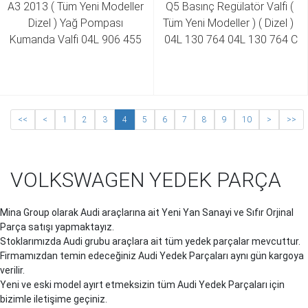
A3 2013 ( Tüm Yeni Modeller 
Q5 Basınç Regülatör Valfi ( 
Dizel ) Yağ Pompası 
Tüm Yeni Modeller ) ( Dizel )  
Kumanda Valfi 04L 906 455 
04L 130 764 04L 130 764 C
B 04L 906 455 A
<<
<
1
2
3
4
5
6
7
8
9
10
>
>>
VOLKSWAGEN YEDEK PARÇA
Mina Group olarak Audi araçlarına ait Yeni Yan Sanayi ve Sıfır Orjinal
Parça satışı yapmaktayız.
Stoklarımızda Audi grubu araçlara ait tüm yedek parçalar mevcuttur.
Firmamızdan temin edeceğiniz Audi Yedek Parçaları aynı gün kargoya
verilir.
Yeni ve eski model ayırt etmeksizin tüm Audi Yedek Parçaları için
bizimle iletişime geçiniz.