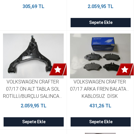
SH 2E0407152M
305,69 TL
2.059,95 TL
Sepete Ekle
VOLKSWAGEN CRAFTER 
VOLKSWAGEN CRAFTER 
07/17 ÖN ALT TABLA SOL 
07/17 ARKA FREN BALATASI 
ROTİLLİ/BURÇLU SALINCAK  
KABLOSUZ  DİSK 
SH 2E0407151M
136,88X62,73X18,95 
2.059,95 TL
431,26 TL
BRAMAX 2E0698451
Sepete Ekle
Sepete Ekle