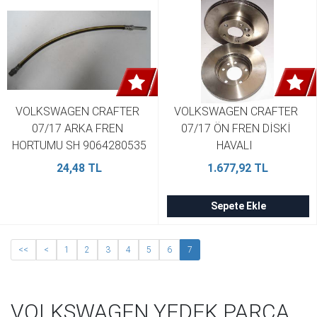
VOLKSWAGEN CRAFTER 
VOLKSWAGEN CRAFTER 
07/17 ARKA FREN 
07/17 ÖN FREN DİSKİ 
HORTUMU SH 9064280535
HAVALI  
308X29,3X76,15X55,2X5 1 
24,48 TL
1.677,92 TL
BRAMAX 7H0615301D (2 
Adet)
Sepete Ekle
<<
<
1
2
3
4
5
6
7
VOLKSWAGEN YEDEK PARÇA