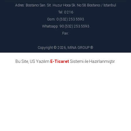
Adres: Bostancı San. Sit. Huzur Hoca Sk. No:58 Bostancı / İstanbul
Tel: 0 216
Gsm: 0 (532) 253 5593
Whatsapp: 90 (532) 253 5593
Fax:
Copyright © 2026, MİNA GROUP ®
Bu Site, US Yazılım
E-Ticaret
Sistemi ile Hazırlanmıştır.