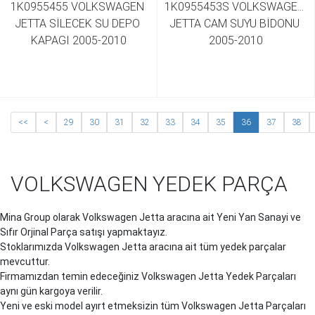
1K0955455 VOLKSWAGEN 
1K0955453S VOLKSWAGEN 
JETTA SİLECEK SU DEPO 
JETTA CAM SUYU BİDONU 
KAPAGI 2005-2010
2005-2010
<<
<
29
30
31
32
33
34
35
36
37
38
VOLKSWAGEN YEDEK PARÇA
Mina Group olarak Volkswagen Jetta aracına ait Yeni Yan Sanayi ve
Sıfır Orjinal Parça satışı yapmaktayız.
Stoklarımızda Volkswagen Jetta aracına ait tüm yedek parçalar
mevcuttur.
Firmamızdan temin edeceğiniz Volkswagen Jetta Yedek Parçaları
aynı gün kargoya verilir.
Yeni ve eski model ayırt etmeksizin tüm Volkswagen Jetta Parçaları