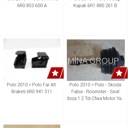
6R0 853 600 A
Kapak 6R1 880 261 B 
Polo 2010 > Polo Far Alt 
Polo 2010 > Polo - Skoda 
Braketi 6R0 941 511
Fabia - Roomster - Seat 
Ibiza 1.2 Tdı Cfwa Motor Yağ 
Filtre Tutucu Kapak  03P 115 
433 03P 115 433 A