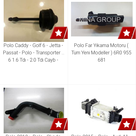
Polo Caddy - Golf 6 - Jetta - 
Polo Far Yıkama Motoru ( 
Passat - Polo - Transporter T 
Tüm Yeni Modeller ) 6R0 955 
6 1.6 Tdı - 2.0 Tdı Cayb - 
681
Cayc - Cayd - Caaa - Caab 
Motor Yağ Filtre Tutucu 
Kapak ( Tüm Yeni Modeller )  
03L 115 433 03L 115 433 B 
03L 115 433 C