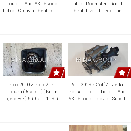
Touran - Audı A3 - Skoda 
Fabia - Roomster - Rapid - 
Fabia - Octavia - Seat Leon - 
Seat Ibiza - Toledo Fan 
Ibiza 1.2 Tsı Cbza - Cbzb - 
Davlumbazı 6R0 121 207 L
Cbzc Motor Turbo  03F 145 
701 H 03F 145 701 K 03F 
145 701 R
Polo 2010 > Polo Vites 
Polo 2013 > Golf 7 - Jetta - 
Topuzu ( 6 Vites ) ( Krom 
Passat - Polo - Tiguan - Audı 
çerçeve ) 6R0 711 113 R
A3 - Skoda Octavia - Superb 
- Leon 1.4 Tsı Chpa - Cpta - 
Cpva - Czca - Czea - Czda - 
Cukc Motor Yağ Pompası ( 
Tüm Yeni Modeller ) 04E 115 