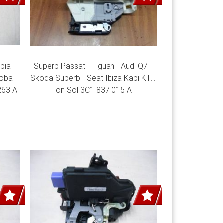
ıa - 
Superb Passat - Tıguan - Audı Q7 - 
oba 
Skoda Superb - Seat Ibiza Kapı Kilidi 
263 A
ön Sol 3C1 837 015 A