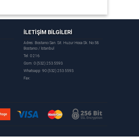
İLETİŞİM BİLGİLERİ
2008 - 2009 - 2010 - 2011 - 2012 - 2013 - 2014 -
Adres: Bostancı San. Sit. Huzur Hoca Sk. No:58
Bostancı / İstanbul
ça - Skoda Yeti Yedek Parça - Skoda Roomster
Tel: 0 216
Gsm: 0 (532) 253 5593
jinal Parça
Whatsapp: 90 (532) 253 5593
Fax: