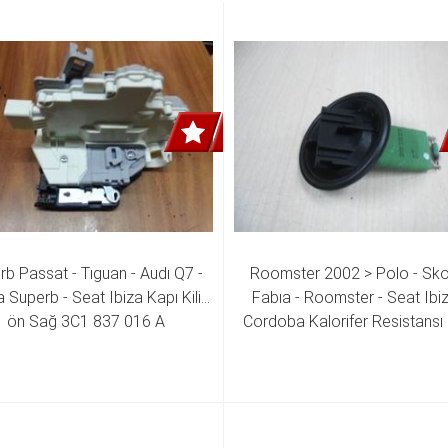
b Passat - Tıguan - Audı Q7 - 
Roomster 2002 > Polo - Sko
Superb - Seat Ibiza Kapı Kilidi 
Fabıa - Roomster - Seat Ibiza
ön Sağ 3C1 837 016 A
Cordoba Kalorifer Resistansı 
959 263 A