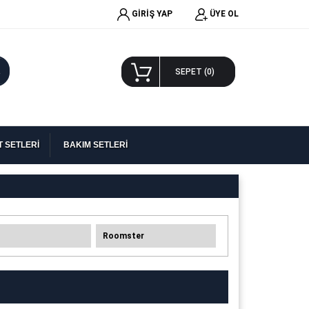
GİRİŞ YAP
ÜYE OL
A
SEPET (
0
)
 SETLERİ
BAKIM SETLERİ
Roomster