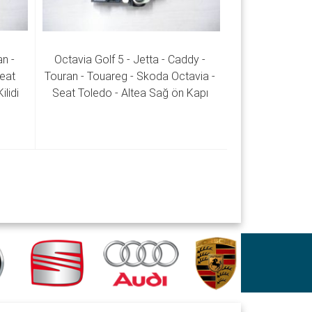
n - 
Octavia Golf 5 - Jetta - Caddy - 
eat 
Touran - Touareg - Skoda Octavia - 
lidi 
Seat Toledo - Altea Sağ ön Kapı 
Kilidi 3D1 837 016 AC