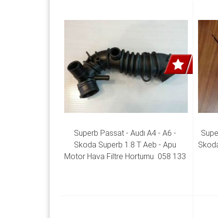
Superb Passat - Audı A4 - A6 - 
Super
Skoda Superb 1.8 T Aeb - Apu 
Skoda 
Motor Hava Filtre Hortumu  058 133 
356 L