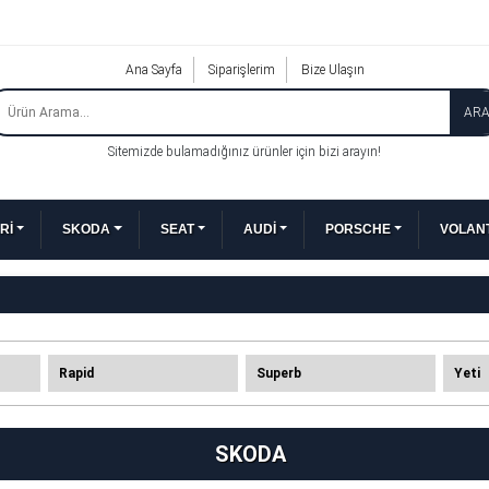
Ana Sayfa
Siparişlerim
Bize Ulaşın
AR
Sitemizde bulamadığınız ürünler için bizi arayın!
Rİ
SKODA
SEAT
AUDİ
PORSCHE
VOLANT
Rapid
Superb
Yeti
SKODA