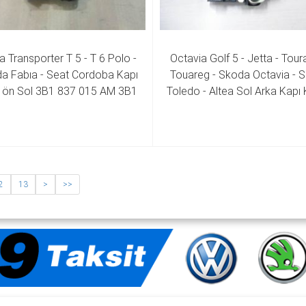
a Transporter T 5 - T 6 Polo - 
Octavia Golf 5 - Jetta - Toura
a Fabıa - Seat Cordoba Kapı 
Touareg - Skoda Octavia - S
di ön Sol 3B1 837 015 AM 3B1 
Toledo - Altea Sol Arka Kapı Ki
837 015 AQ
7L0 839 015 D 
2
13
>
>>