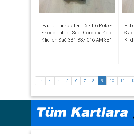
Fabia Transporter T 5 - T 6 Polo - 
Fabi
Skoda Fabıa - Seat Cordoba Kapı 
Skod
Kilidi ön Sağ 3B1 837 016 AM 3B1 
Kili
837 016 AQ
<<
<
4
5
6
7
8
9
10
11
1