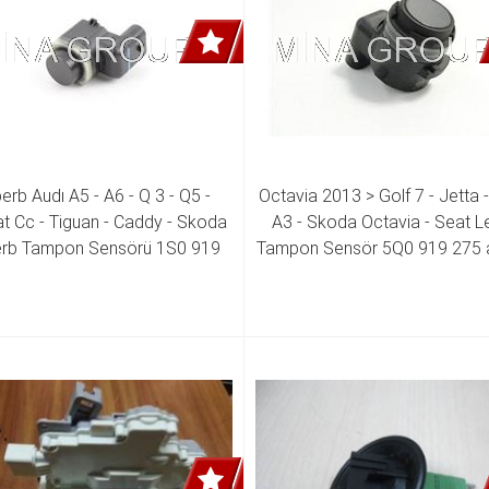
erb Audı A5 - A6 - Q 3 - Q5 - 
Octavia 2013 > Golf 7 - Jetta -
t Cc - Tiguan - Caddy - Skoda 
A3 - Skoda Octavia - Seat L
rb Tampon Sensörü 1S0 919 
Tampon Sensör 5Q0 919 275 
275 D
919 275 C