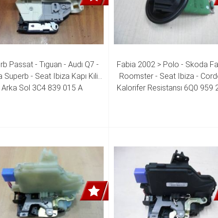
b Passat - Tıguan - Audı Q7 - 
Fabia 2002 > Polo - Skoda Fab
Superb - Seat Ibiza Kapı Kilidi 
Roomster - Seat Ibiza - Cord
Arka Sol 3C4 839 015 A
Kalorifer Resistansı 6Q0 959 