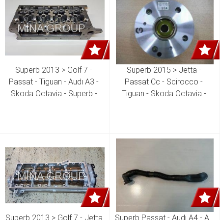
Superb 2013 > Golf 7 - 
Superb 2015 > Jetta - 
Passat - Tiguan - Audı A3 - 
Passat Cc - Scirocco - 
Skoda Octavia - Superb - 
Tiguan - Skoda Octavia - 
Seat Leon 1.6 Tdı Clha - Clhb 
Superb 1.4 Tsı Caxa - Cava - 
- Crka - Crkb - Dcxa - Dcza - 
Cavd - Cmsb - Ctha - Cthd - 
Dgdb Motor Silindir Kapak  
Ctka - Ckma Motor Eksantrik 
04L 103 063 C 04L 103 064 
Mili Konumlandırıcı  03C 109 
04L 103 064 F 04L 103 264
088 G
Superb 2013 > Golf 7 - Jetta 
Superb Passat - Audı A4 - A6 