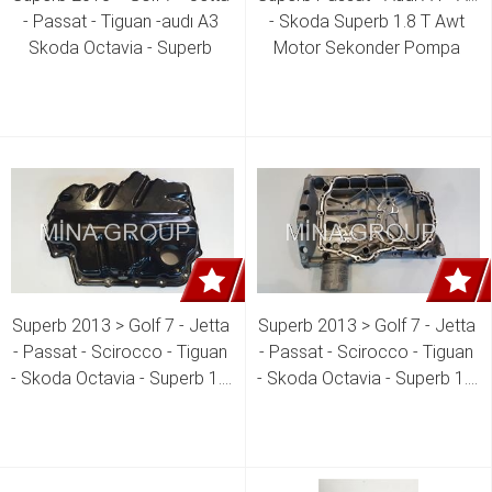
- Passat - Tiguan -audı A3 
- Skoda Superb 1.8 T Awt 
Skoda Octavia - Superb 
Motor Sekonder Pompa 
Seat Toledo - Leon 1.6 Tdı - 
Hortumu 058 133 817 H
2.0 Tdı Clha - Crka - Crkb - 
Dcxa Motor Külbütör Kapak 
Komple + Eksantrik Milleri 
04L 103 044 H 04L 103 044 
K
Superb 2013 > Golf 7 - Jetta 
Superb 2013 > Golf 7 - Jetta 
- Passat - Scirocco - Tiguan 
- Passat - Scirocco - Tiguan 
- Skoda Octavia - Superb 1.4 
- Skoda Octavia - Superb 1.4 
Tsı Chpa - Cpta - Cpva - Cpvb 
Tsı Chpa - Cpta - Cpva - Cpvb 
- Czda - Czea Motor Yağ 
- Czda - Czea Motor Yağ 
Karteri ( Alt Parça ) 04E 103 
Karteri ( üst Parça ) 04E 103 
602 04E 103 602 B
601 L