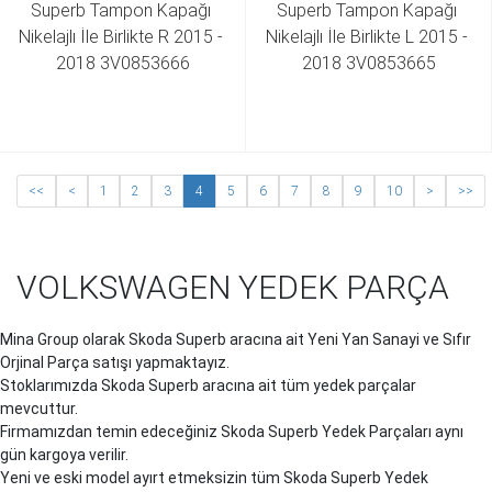
Superb Tampon Kapağı 
Superb Tampon Kapağı 
Nikelajlı İle Birlikte R 2015 - 
Nikelajlı İle Birlikte L 2015 - 
2018 3V0853666
2018 3V0853665
<<
<
1
2
3
4
5
6
7
8
9
10
>
>>
VOLKSWAGEN YEDEK PARÇA
Mina Group olarak Skoda
Superb
aracına ait Yeni Yan Sanayi ve Sıfır
Orjinal Parça satışı yapmaktayız.
Stoklarımızda Skoda
Superb
aracına ait tüm yedek parçalar
mevcuttur.
Firmamızdan temin edeceğiniz Skoda
Superb
Yedek Parçaları aynı
gün kargoya verilir.
Yeni ve eski model ayırt etmeksizin tüm Skoda
Superb
Yedek