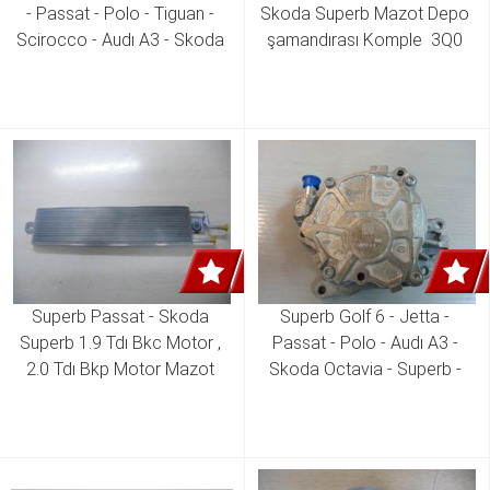
- Passat - Polo - Tiguan - 
Skoda Superb Mazot Depo 
Scirocco - Audı A3 - Skoda 
şamandırası Komple  3Q0 
Octavia - Superb - Seat 
919 088 3Q0 919 050
Toledo - Leon 1.2 Tsı - 1.4 Tsı 
Emme Manifoldu  04E 129 
711 J 04E 129 709 G 04E 
129 709 H 04E 129 709 L 
Superb Passat - Skoda 
Superb Golf 6 - Jetta - 
Superb 1.9 Tdı Bkc Motor , 
Passat - Polo - Audı A3 - 
2.0 Tdı Bkp Motor Mazot 
Skoda Octavia - Superb - 
Soğutucusu Komple 3C0 
Seat Toledo - Leon 1.6 Tdı 
203 491 A3C0 203 491 B 
Cayb - Cayc Motor Vakum 
3C0 203 491 D 3C0 203 491 
Pompası 03L 145 100 D 03L 
E
145 100 C 03L 145 100 G