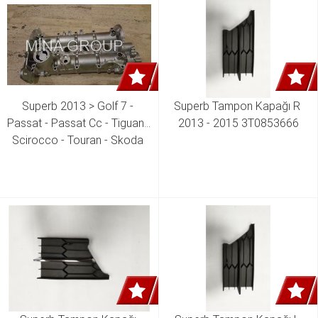
Superb 2013 > Golf 7 - 
Superb Tampon Kapağı R 
Passat - Passat Cc - Tiguan - 
2013 - 2015 3T0853666
Scirocco - Touran - Skoda 
Octavia - Superb 1.4 Tsı 
Czda - Czdb - Czdc Motor 
Külbütör Kapağı Komple + 
Eksantrik Milleri ( çift 
Okuyuculu ) 04E 103 469 CS