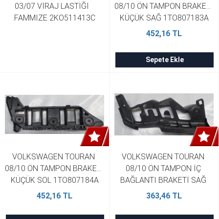
03/07 VİRAJ LASTİĞİ   
08/10 ÖN TAMPON BRAKETİ 
FAMMIZE 2KO511413C
KÜÇÜK SAĞ 1TO807183A
452,16 TL
Sepete Ekle
VOLKSWAGEN TOURAN 
VOLKSWAGEN TOURAN 
08/10 ÖN TAMPON BRAKETİ 
08/10 ÖN TAMPON İÇ 
KÜÇÜK SOL 1TO807184A
BAĞLANTI BRAKETİ SAĞ 
BÜYÜK YAN KULAĞA 
452,16 TL
363,46 TL
BAĞLANAN 1T0807889C