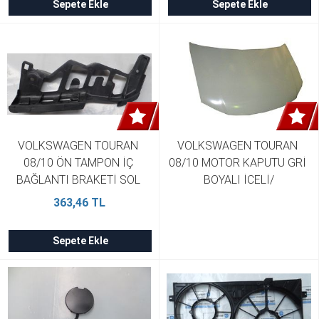
Sepete Ekle
Sepete Ekle
VOLKSWAGEN TOURAN 
VOLKSWAGEN TOURAN 
08/10 ÖN TAMPON İÇ 
08/10 MOTOR KAPUTU GRİ 
BAĞLANTI BRAKETİ SOL 
BOYALI İCELİ/
BÜYÜK YAN KULAĞA 
ÇEKOMASTİKLİ 1T0823031L
363,46 TL
BAĞLANAN 1T0807890C
Sepete Ekle