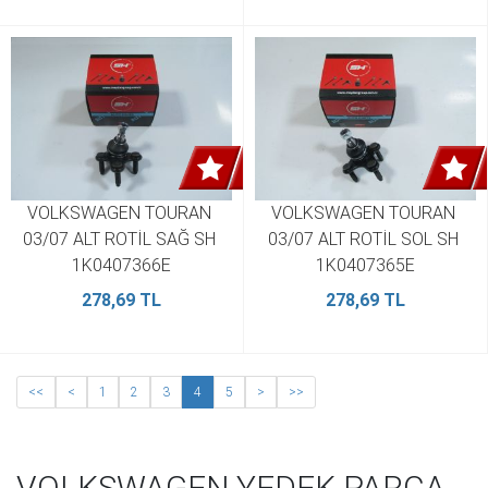
VOLKSWAGEN TOURAN 
VOLKSWAGEN TOURAN 
03/07 ALT ROTİL SAĞ SH 
03/07 ALT ROTİL SOL SH 
1K0407366E
1K0407365E
278,69 TL
278,69 TL
<<
<
1
2
3
4
5
>
>>
VOLKSWAGEN YEDEK PARÇA