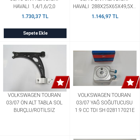
HAVALI  1,4/1,6/2,0 
HAVALI  288X25X65X49,5X5 
312X25X65X50X5 4 1 
4 1 BRAMAX 5C0615301A (2 
1.730,37 TL
1.146,97 TL
BRAMAX 1K0615301AA (2 
Adet)
Adet)
Sepete Ekle
VOLKSWAGEN TOURAN 
VOLKSWAGEN TOURAN 
03/07 ÖN ALT TABLA SOL 
03/07 YAĞ SOĞUTUCUSU 
BURÇLU/ROTİLSİZ 
1.9 CC TDI SH 028117021E
SALINCAK  SH 
1K0407151AC