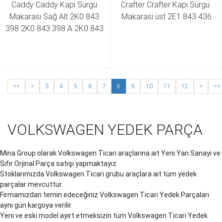
Caddy Caddy Kapı Sürgü 
Crafter Crafter Kapı Sürgü 
Makarası Sağ Alt 2K0 843 
Makarası üst 2E1 843 436
398 2K0 843 398 A 2K0 843 
398 B
<<
<
3
4
5
6
7
8
9
10
11
12
>
>>
VOLKSWAGEN YEDEK PARÇA
Mina Group olarak Volkswagen Ticari araçlarına ait Yeni Yan Sanayi ve
Sıfır Orjinal Parça satışı yapmaktayız.
Stoklarımızda Volkswagen Ticari grubu araçlara ait tüm yedek
parçalar mevcuttur.
Firmamızdan temin edeceğiniz Volkswagen Ticari Yedek Parçaları
aynı gün kargoya verilir.
Yeni ve eski model ayırt etmeksizin tüm Volkswagen Ticari Yedek