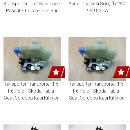
-transporter T 6 - Scirocco - 
Açma Düğmesi Sol çiftli 2K0 
Passat - Touran - Eos Far 
959 857 A
Anahtar ( Auto Ve Nikelajlı ) 
3C8 941 431 A
Transporter Transporter T 5 - 
Transporter Transporter T 5 - 
T 6 Polo - Skoda Fabıa - 
T 6 Polo - Skoda Fabıa - 
Seat Cordoba Kapı Kilidi ön 
Seat Cordoba Kapı Kilidi ön 
Sağ 3B1 837 016 AM 3B1 
Sol 3B1 837 015 AM 3B1 
837 016 AQ
837 015 AQ