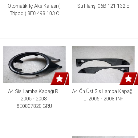
Otomatik Iç Aks Kafası ( 
Su Flanşı 06B 121 132 E
Tripod ) 8E0 498 103 C
A4 Sis Lamba Kapağı R  
A4 Ön Üst Sis Lamba Kapağı 
2005 - 2008 
L  2005 - 2008 INF
8E0807820,GRU