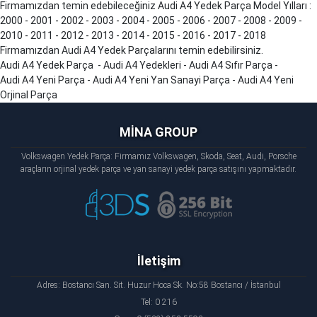
Firmamızdan temin edebileceğiniz Audi
A4
Yedek Parça Model Yılları :
2000 - 2001 - 2002 - 2003 - 2004 - 2005 - 2006 - 2007 - 2008 - 2009 -
2010 - 2011 - 2012 - 2013 - 2014 - 2015 - 2016 - 2017 - 2018
Firmamızdan Audi
A4
Yedek Parçalarını temin edebilirsiniz.
Audi
A4
Yedek Parça - Audi
A4
Yedekleri - Audi
A4
Sıfır Parça -
Audi
A4
Yeni Parça - Audi
A4
Yeni Yan Sanayi Parça - Audi
A4
Yeni
Orjinal Parça
MİNA GROUP
Volkswagen Yedek Parça: Firmamız Volkswagen, Skoda, Seat, Audi, Porsche
araçların orjinal yedek parça ve yan sanayi yedek parça satışını yapmaktadır.
İletişim
Adres: Bostancı San. Sit. Huzur Hoca Sk. No:58 Bostancı / İstanbul
Tel: 0 216