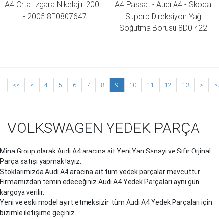
A4 Orta Izgara Nikelajlı  2001 
A4 Passat - Audı A4 - Skoda 
- 2005 8E0807647
Superb Direksiyon Yağ 
Soğutma Borusu 8D0 422 
885 K 8D0 422 885 P
<<
<
4
5
6
7
8
9
10
11
12
13
>
>
VOLKSWAGEN YEDEK PARÇA
Mina Group olarak Audi
A4
aracına ait Yeni Yan Sanayi ve Sıfır Orjinal
Parça satışı yapmaktayız.
Stoklarımızda Audi
A4
aracına ait tüm yedek parçalar mevcuttur.
Firmamızdan temin edeceğiniz Audi
A4
Yedek Parçaları aynı gün
kargoya verilir.
Yeni ve eski model ayırt etmeksizin tüm Audi
A4
Yedek Parçaları için
bizimle iletişime geçiniz.