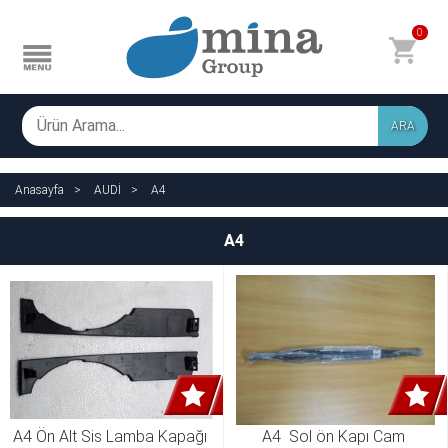
0
ARA
Anasayfa
AUDİ
A4
A4
A4 Ön Alt Sis Lamba Kapağı 
A4  Sol ön Kapı Cam 