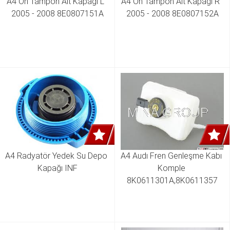
A4 Ön Tampon Alt Kapağı L  
A4 Ön Tampon Alt Kapağı R  
2005 - 2008 8E0807151A
2005 - 2008 8E0807152A
A4 Radyatör Yedek Su Depo 
A4 Audı Fren Genleşme Kabı 
Kapağı INF
Komple 
8K0611301A,8K0611357