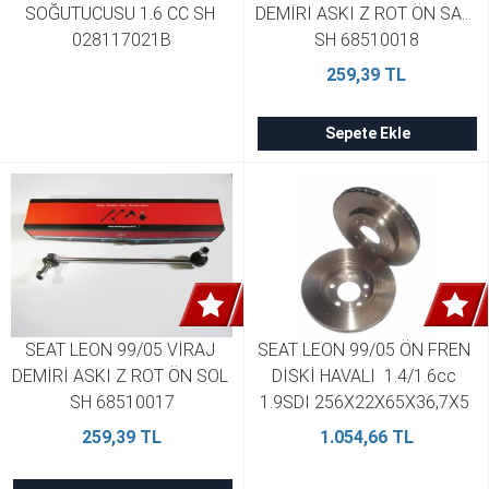
SOĞUTUCUSU 1.6 CC SH 
DEMİRİ ASKI Z ROT ÖN SAĞ 
028117021B
SH 68510018
259,39 TL
Sepete Ekle
SEAT LEON 99/05 VİRAJ 
SEAT LEON 99/05 ÖN FREN 
DEMİRİ ASKI Z ROT ÖN SOL 
DİSKİ HAVALI  1.4/1.6cc 
SH 68510017
1.9SDI 256X22X65X36,7X5 
1 BRAMAX 5Z0615301B (2 
259,39 TL
1.054,66 TL
Adet)