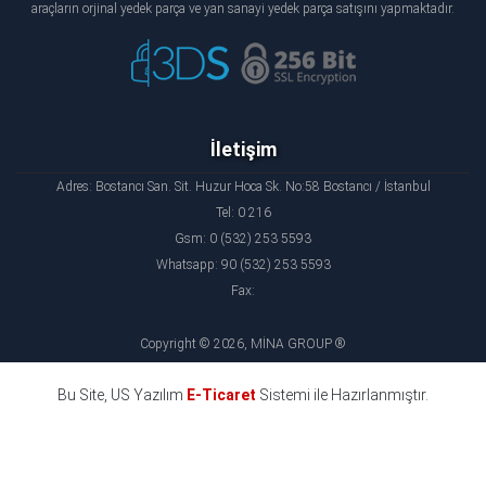
araçların orjinal yedek parça ve yan sanayi yedek parça satışını yapmaktadır.
İletişim
Adres: Bostancı San. Sit. Huzur Hoca Sk. No:58 Bostancı / İstanbul
Tel: 0 216
Gsm: 0 (532) 253 5593
Whatsapp: 90 (532) 253 5593
Fax:
Copyright © 2026, MİNA GROUP ®
Bu Site, US Yazılım
E-Ticaret
Sistemi ile Hazırlanmıştır.