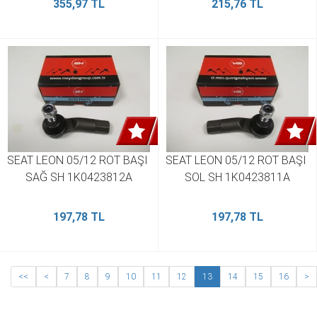
355,97 TL
215,76 TL
SEAT LEON 05/12 ROT BAŞI 
SEAT LEON 05/12 ROT BAŞI 
SAĞ SH 1K0423812A
SOL SH 1K0423811A
197,78 TL
197,78 TL
<<
<
7
8
9
10
11
12
13
14
15
16
>