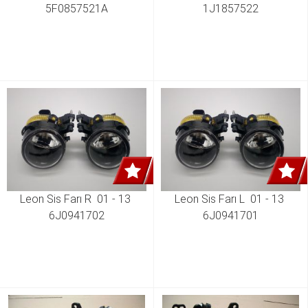
5F0857521A
1J1857522
Leon Sis Farı R  01 - 13 
Leon Sis Farı L  01 - 13 
6J0941702
6J0941701