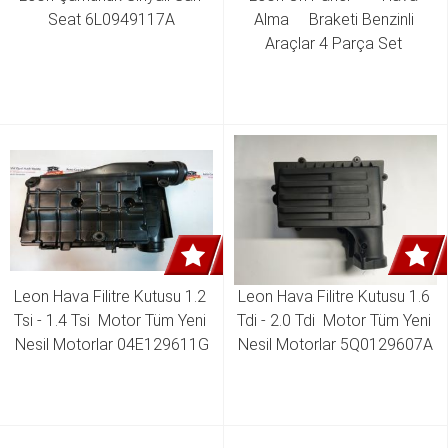
Seat 6L0949117A
Alma     Braketi Benzinli 
Araçlar 4 Parça Set 
1K0805971,1K0805962,1K0805965D
Leon Hava Filitre Kutusu 1.2 
Leon Hava Filitre Kutusu 1.6 
Tsi - 1.4 Tsi  Motor Tüm Yeni 
Tdi - 2.0 Tdi  Motor Tüm Yeni 
Nesil Motorlar 04E129611G
Nesil Motorlar 5Q0129607A