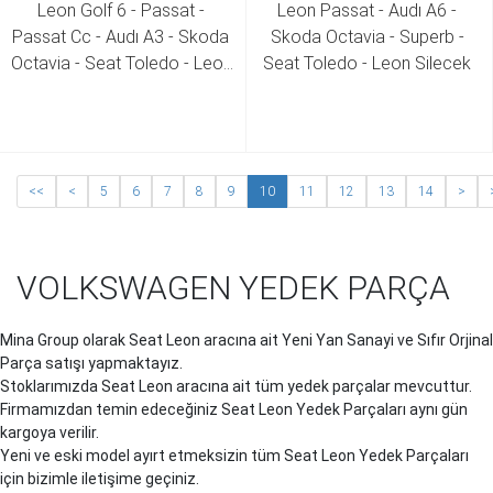
Leon Golf 6 - Passat - 
Leon Passat - Audı A6 - 
Passat Cc - Audı A3 - Skoda 
Skoda Octavia - Superb - 
Octavia - Seat Toledo - Leon 
Seat Toledo - Leon Silecek 
1.8 Tfsı Cdaa - Cdab Motor 
Kolu ( Yol Bilgisayarlı ) 4B0 
Turbo Borusu 06J 121 492 F 
953 503 G
06J 121 492 E 
<<
<
5
6
7
8
9
10
11
12
13
14
>
VOLKSWAGEN YEDEK PARÇA
Mina Group olarak Seat Leon aracına ait Yeni Yan Sanayi ve Sıfır Orjinal
Parça satışı yapmaktayız.
Stoklarımızda Seat Leon aracına ait tüm yedek parçalar mevcuttur.
Firmamızdan temin edeceğiniz Seat Leon Yedek Parçaları aynı gün
kargoya verilir.
Yeni ve eski model ayırt etmeksizin tüm Seat Leon Yedek Parçaları
için bizimle iletişime geçiniz.