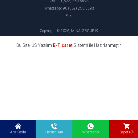
Gsm: 0 (532) 253 5593
Whatsapp: 90 (532) 253 5593
Fax:
Copyright © 2026, MİNA GROUP ®
Bu Site, US Yazılım
E-Ticaret
Sistemi ile Hazırlanmıştır.
Ana Sayfa
Hemen Ara
Whatsapp
Sepet (0)