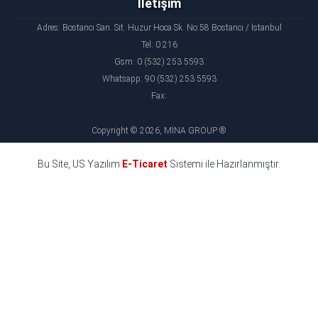
İletişim
Adres: Bostancı San. Sit. Huzur Hoca Sk. No:58 Bostancı / İstanbul
Tel: 0 216
Gsm: 0 (532) 253 5593
Whatsapp: 90 (532) 253 5593
Fax:
Copyright © 2026, MİNA GROUP ®
Bu Site, US Yazılım
E-Ticaret
Sistemi ile Hazırlanmıştır.