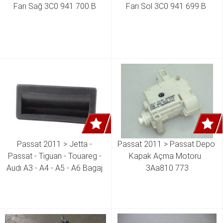
Farı Sağ 3C0 941 700 B 
Farı Sol 3C0 941 699 B 
Passat 2011 > Jetta - 
Passat 2011 > Passat Depo 
Passat - Tiguan - Touareg - 
Kapak Açma Motoru  
Audı A3 - A4 - A5 - A6 Bagaj 
3Aa810 773
Açma Kolu 5N0 827 566 B 
5N0 827 566 T 