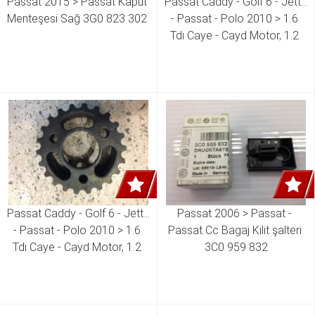
Passat 2015 > Passat Kaput 
Passat Caddy - Golf 6 - Jetta 
Menteşesi Sağ 3G0 823 302 
- Passat - Polo 2010 > 1.6 
Tdı Caye - Cayd Motor, 1.2 
Tdı Cfwa Motor Transporter 
T 6 2.0 Tdı Caaa - Caab , 
Crafter 2.0 Tdı Ckub - Ckuc 
Motor Triger Kayış Kasnak  
03L 109 111
Passat Caddy - Golf 6 - Jetta 
Passat 2006 > Passat - 
- Passat - Polo 2010 > 1.6 
Passat Cc Bagaj Kilit şalteri 
Tdı Caye - Cayd Motor, 1.2 
3C0 959 832
Tdı Cfwa Motor Triger Kayış 
Kasnak  03L 130 111 E 03L 
130 111 G