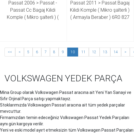
Passat 2006 > Passat - 
Passat 2011 > Passat Bagaj 
Passat Cc Bagaj Kilidi 
Kilidi Komple ( Mikro şalterli ) 
Komple ( Mikro şalterli ) ( 
( Armayla Beraber ) 6R0 827 
Armayla Beraber ) 1K0 827 
469 A6R0 827 469 B 6R0 
469 D 1K0 827 469 E 3C5 
827 469 C 6R0 827 469 D
827 469 C 3C5 827 469 D 
3C5 827 469 E 3C5 827 469 
<<
<
5
6
7
8
9
10
11
12
13
14
>
G 3C5 827 469 J 3C5 827 
469 K
VOLKSWAGEN YEDEK PARÇA
Mina Group olarak Volkswagen Passat aracına ait Yeni Yan Sanayi ve
Sıfır Orjinal Parça satışı yapmaktayız.
Stoklarımızda Volkswagen Passat aracına ait tüm yedek parçalar
mevcuttur.
Firmamızdan temin edeceğiniz Volkswagen Passat Yedek Parçaları
aynı gün kargoya verilir.
Yeni ve eski model ayırt etmeksizin tüm Volkswagen Passat Parçaları