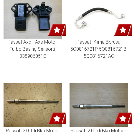
Passat Axd - Axe Motor 
Passat  Klima Borusu 
Turbo Basınç Sensörü 
5Q0816721P 5Q0816721B 
038906051C
5Q0816721AC
Passat  2.0 Tdı Bkp Motor 
Passat  2.0 Tdı Bkp Motor , 