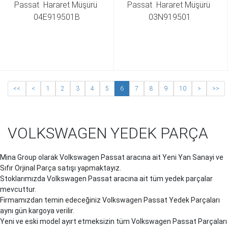
Passat  Hararet Müşürü 
Passat  Hararet Müşürü  
04E919501B
03N919501 
<<
<
1
2
3
4
5
6
7
8
9
10
>
>>
VOLKSWAGEN YEDEK PARÇA
Mina Group olarak Volkswagen Passat aracına ait Yeni Yan Sanayi ve
Sıfır Orjinal Parça satışı yapmaktayız.
Stoklarımızda Volkswagen Passat aracına ait tüm yedek parçalar
mevcuttur.
Firmamızdan temin edeceğiniz Volkswagen Passat Yedek Parçaları
aynı gün kargoya verilir.
Yeni ve eski model ayırt etmeksizin tüm Volkswagen Passat Parçaları