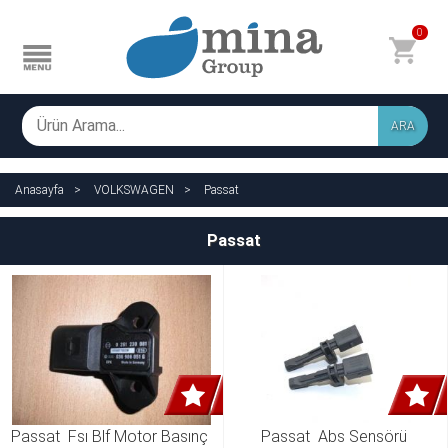
0
ARA
Anasayfa
VOLKSWAGEN
Passat
Passat
Passat  Fsı Blf Motor Basınç 
Passat  Abs Sensörü 