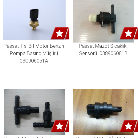
Passat  Fsı Blf Motor Benzin 
Passat Mazot Sıcaklık 
Pompa Basınç Müşürü 
Sensörü  038906081B
03C906051A 