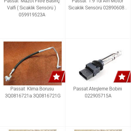
Passat  Mazot Filtre Basınç 
Passat  1.9 Tdı Afn Motor 
Valfi ( Sıcaklık Sensörü )  
Sıcaklık Sensörü 028906081 
059919523A 
Passat  Klima Borusu 
Passat Ateşleme Bobini 
3Q0816721a 3Q0816721G
022905715A