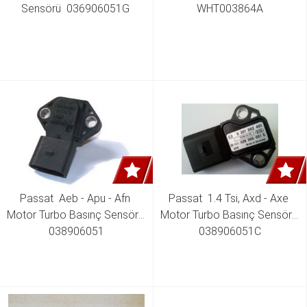
Sensörü  036906051G 
WHT003864A
Passat  Aeb - Apu - Afn 
Passat  1.4 Tsi, Axd - Axe 
Motor Turbo Basınç Sensörü 
Motor Turbo Basınç Sensörü 
038906051
038906051C