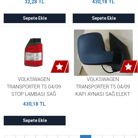
32,28 TL
430,18 TL
PLEKSAN 7E0945106
7H5945095F
Sepete Ekle
Sepete Ekle
VOLKSWAGEN 
VOLKSWAGEN 
TRANSPORTER T5 04/09 
TRANSPORTER T5 04/09 
STOP LAMBASI SAĞ 
KAPI AYNASI SAĞ ELEKT. 
KIRMIZI/BEYAZ PLEKSAN 
ISITMALI ASTARLI 5FİŞ DİK 
430,18 TL
7H5945096F
CAREVELLE TİP 
7H1857508A
Sepete Ekle