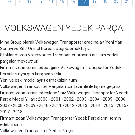
<<
<
12
13
14
15
16
17
18
19
20
21
VOLKSWAGEN YEDEK PARÇA
Mina Group olarak Volkswagen
Transporter
aracına ait Yeni Yan
Sanayi ve Sıfır Orjinal Parça satışı yapmaktayız.
Stoklarımızda Volkswagen
Transporter
aracına ait tüm yedek
parçalar mevcuttur.
Firmamızdan temin edeceğiniz Volkswagen
Transporter
Yedek
Parçaları aynı gün kargoya verilir.
Yeni ve eski model ayırt etmeksizin tüm
Volkswagen
Transporter
Parçaları için bizimle iletişime geçiniz.
Firmamızdan temin edebileceğiniz Volkswagen
Transporter
Yedek
Parça Model Yılları : 2000 - 2001 - 2002 - 2003 - 2004 - 2005 - 2006 -
2007 - 2008 - 2009 - 2010 - 2011 - 2012 - 2013 - 2014 - 2015 - 2016 -
2017 - 2018
Firmamızdan Volkswagen
Transporter
Yedek Parçalarını temin
edebilirsiniz.
Volkswagen
Transporter
Yedek Parça -