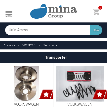
0
ARA
Anasayfa
VW TİCARİ
Transporter
Transporter
VOLKSWAGEN 
VOLKSWAGEN 