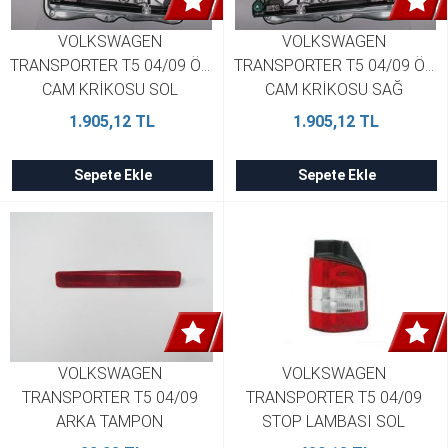
VOLKSWAGEN 
VOLKSWAGEN 
TRANSPORTER T5 04/09 ÖN 
TRANSPORTER T5 04/09 ÖN 
CAM KRİKOSU SOL 
CAM KRİKOSU SAĞ 
ELEKTRİKLİ/MOTORSUZ/ 
ELEKTRİKLİ/MOTORSUZ/ 
1.905,12 TL
1.905,12 TL
KORUMA PANELLİ TW 
KORUMA PANELLİ TW 
7H0837753B
7H0837752B
Sepete Ekle
Sepete Ekle
VOLKSWAGEN 
VOLKSWAGEN 
TRANSPORTER T5 04/09 
TRANSPORTER T5 04/09 
ARKA TAMPON 
STOP LAMBASI SOL 
REFLEKTÖRÜ SAĞ KIRMIZI 
KIRMIZI/BEYAZ PLEKSAN 