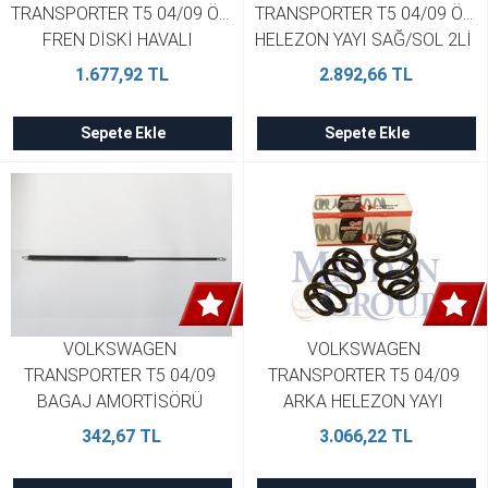
TRANSPORTER T5 04/09 ÖN 
TRANSPORTER T5 04/09 ÖN 
FREN DİSKİ HAVALI  
HELEZON YAYI SAĞ/SOL 2Lİ 
308X29,3X76,15X55,2X5 1 
SET 2.4D/2.5TDI STDR 
1.677,92 TL
2.892,66 TL
BRAMAX 7H0615301D (2 
7E0411105D
Adet)
Sepete Ekle
Sepete Ekle
VOLKSWAGEN 
VOLKSWAGEN 
TRANSPORTER T5 04/09 
TRANSPORTER T5 04/09 
BAGAJ AMORTİSÖRÜ 
ARKA HELEZON YAYI 
77.5CM SAĞ/SOL AYNI  
SAĞ/SOL 2Lİ SET 1.9/2.5TDI 
342,67 TL
3.066,22 TL
7H0827550
20X165X251 STDR 
7J0511115B