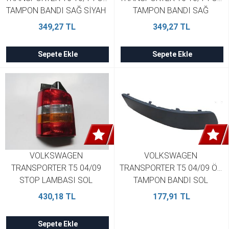
TAMPON BANDI SAĞ SİYAH 
TAMPON BANDI SAĞ 
PÜTÜRLÜ 7E08078207G9
BOYANIR TİP 7E5 807 820
349,27 TL
349,27 TL
Sepete Ekle
Sepete Ekle
VOLKSWAGEN 
VOLKSWAGEN 
TRANSPORTER T5 04/09 
TRANSPORTER T5 04/09 ÖN 
STOP LAMBASI SOL 
TAMPON BANDI SOL 
SARI/KIRMIZI/BEYAZ 
7H08077177G9
430,18 TL
177,91 TL
PLEKSAN 7H0945095G
Sepete Ekle