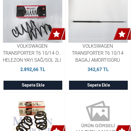
VOLKSWAGEN 
VOLKSWAGEN 
TRANSPORTER T6 10/14 ÖN 
TRANSPORTER T6 10/14 
HELEZON YAYI SAĞ/SOL 2Lİ 
BAGAJ AMORTİSÖRÜ 
SET 2.4D/2.5TDI STDR 
77.5CM SAĞ/SOL AYNI  
2.892,66 TL
342,67 TL
7E0411105D
7H0827550
Sepete Ekle
Sepete Ekle