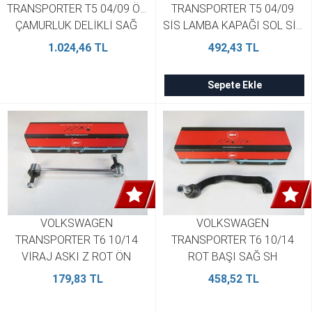
TRANSPORTER T5 04/09 ÖN 
TRANSPORTER T5 04/09 
ÇAMURLUK DELİKLİ SAĞ 
SİS LAMBA KAPAĞI SOL SİS 
SİYAH BOYALI EAGLE BODY 
DELİKLİ  CARAVELLE 
1.024,46 TL
492,43 TL
7H0821102E
COMFORTLİNE  BFN 
7H5807489GRU
Sepete Ekle
VOLKSWAGEN 
VOLKSWAGEN 
TRANSPORTER T6 10/14 
TRANSPORTER T6 10/14 
VİRAJ ASKI Z ROT ÖN 
ROT BAŞI SAĞ SH 
SAĞ/SOL AYNI  SH 
7H0422818B
179,83 TL
458,52 TL
7H0411317 (2 Adet)