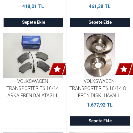
DİSK 
DİSK 
418,01 TL
461,38 TL
155X73,3X17/156,3X75,1X16,5 
155X73,3X17/156,3X75,1X16,5
BRAMA 7H0698151A
FMK 7H0698151A
Sepete Ekle
Sepete Ekle
VOLKSWAGEN 
VOLKSWAGEN 
TRANSPORTER T6 10/14 
TRANSPORTER T6 10/14 ÖN 
ARKA FREN BALATASI 1 
FREN DİSKİ HAVALI  
KABLOLU DİSK  
308X29,3X76,15X55,2X5 1 
1.677,92 TL
116X58,6X16,5  BRAMAX 
BRAMAX 7H0615301D (2 
7H0698451
Adet)
Sepete Ekle