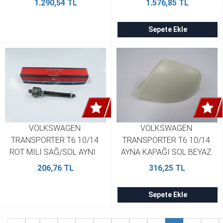
1.290,54 TL
1.576,85 TL
7E0945095K
Sepete Ekle
VOLKSWAGEN 
VOLKSWAGEN 
TRANSPORTER T6 10/14 
TRANSPORTER T6 10/14 
ROT MİLİ SAĞ/SOL AYNI   
AYNA KAPAĞI SOL BEYAZ 
SH 7H0419821D
7E1857527G
206,76 TL
316,25 TL
Sepete Ekle