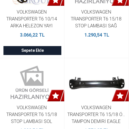
VOLKSWAGEN 
VOLKSWAGEN 
TRANSPORTER T6 10/14 
TRANSPORTER T6 15/18 
ARKA HELEZON YAYI 
STOP LAMBASI SAĞ 
SAĞ/SOL 2Lİ SET 1.9/2.5TDI 
KIRMIZI/BEYAZ MARS 
3.066,22 TL
1.290,54 TL
20X165X251 STDR 
7E0945096K
7J0511115B
Sepete Ekle
VOLKSWAGEN 
VOLKSWAGEN 
TRANSPORTER T6 15/18 
TRANSPORTER T6 15/18 ÖN 
STOP LAMBASI SOL 
TAMPON DEMİRİ EAGLE 
KIRMIZI/BEYAZ MARS 
BODY 7E0807109K