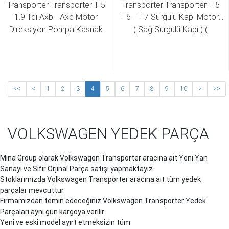
Transporter Transporter T 5 
Transporter Transporter T 5 
1.9 Tdı Axb - Axc Motor 
T 6 - T 7 Sürgülü Kapı Motoru 
Direksiyon Pompa Kasnak 
( Sağ Sürgülü Kapı ) ( 
038 145 255 B
Vakumlu ) 7H0 843 766 A 
7H0 843 766 B 7H0 843 766 
C 7H0 843 766 F 7E0 843 
766 A
<<
<
1
2
3
4
5
6
7
8
9
10
>
>>
VOLKSWAGEN YEDEK PARÇA
Mina Group olarak Volkswagen
Transporter
aracına ait Yeni Yan
Sanayi ve Sıfır Orjinal Parça satışı yapmaktayız.
Stoklarımızda Volkswagen
Transporter
aracına ait tüm yedek
parçalar mevcuttur.
Firmamızdan temin edeceğiniz Volkswagen
Transporter
Yedek
Parçaları aynı gün kargoya verilir.
Yeni ve eski model ayırt etmeksizin tüm