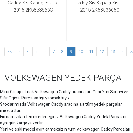
Caddy Sis Kapagı Sisli R 
Caddy Sis Kapagı Sisli L 
2015 2K5853666C
2015 2K5853665C
<<
<
4
5
6
7
8
9
10
11
12
13
>
>
VOLKSWAGEN YEDEK PARÇA
Mina Group olarak Volkswagen
Caddy
aracına ait Yeni Yan Sanayi ve
Sıfır Orjinal Parça satışı yapmaktayız.
Stoklarımızda Volkswagen
Caddy
aracına ait tüm yedek parçalar
mevcuttur.
Firmamızdan temin edeceğiniz Volkswagen
Caddy
Yedek Parçaları
aynı gün kargoya verilir.
Yeni ve eski model ayırt etmeksizin tüm Volkswagen
Caddy
Parçaları