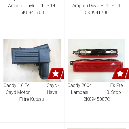
Ampullü Duylu L  11 - 14 
Ampullü Duylu R  11 - 14 
5K0941700
5K0941700
Caddy 1.6 Tdı              Cayc - 
Caddy 2004                Ek Fren 
Cayd Motor               Hava 
Lambası                3. Stop 
Filtre Kutusu 
2K0945087C
3C0129607BA,3C0129607BD