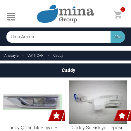
0
ARA
Anasayfa
VW TİCARİ
Caddy
Caddy
Caddy Çamurluk Sinyali R 
Caddy Su Fiskiye Deposu 