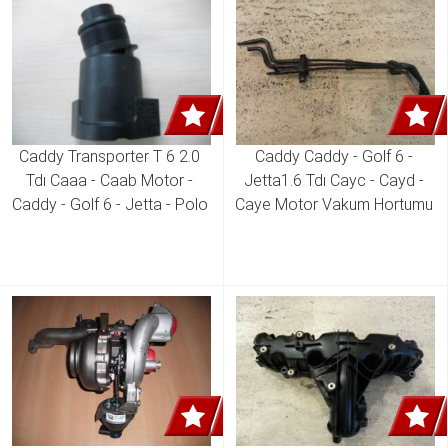
Caddy Transporter T 6 2.0 
Caddy Caddy - Golf 6 - 
Tdı Caaa - Caab Motor - 
Jetta1.6 Tdı Cayc - Cayd - 
Caddy - Golf 6 - Jetta - Polo 
Caye Motor Vakum Hortumu 
1.2 Tdı Cfwa Motor - 1.6 Tdı 
03L 131 055 BT 
Caye - Cayd Motor Turbo 
Amortisörü 03L 131 111 H 
03L 131 111 J