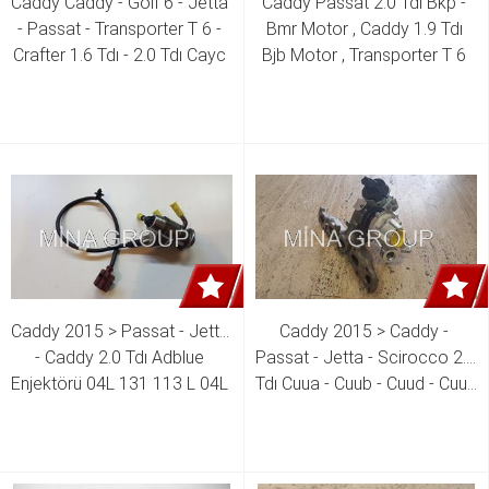
Caddy Caddy - Golf 6 - Jetta 
Caddy Passat 2.0 Tdı Bkp - 
- Passat - Transporter T 6 - 
Bmr Motor , Caddy 1.9 Tdı 
Crafter 1.6 Tdı - 2.0 Tdı Cayc 
Bjb Motor , Transporter T 6 
- Cayd - Caye - Caaa - Caab - 
2.0 Tdı Caab Motor , Audı A4 
Ckub - Ckuc - Clca - Cfhc - 
- A6 2.0 Tdı Bre Motor Krank 
Clcb Motor Yağ Pompası  
( Kodu : 038 Aa ) 03G 105 
03L 115 105 B
021 J 03G 105 021 K 03G 
105 021 S 03L 105 021 C 
KODU : 038AA
Caddy 2015 > Passat - Jetta 
Caddy 2015 > Caddy - 
- Caddy 2.0 Tdı Adblue 
Passat - Jetta - Scirocco 2.0 
Enjektörü 04L 131 113 L 04L 
Tdı Cuua - Cuub - Cuud - Cuue 
131 113 R
- Cuuf - Deka - Dela - Cvca - 
Dgma Motor Turbo  04L 253 
019 P