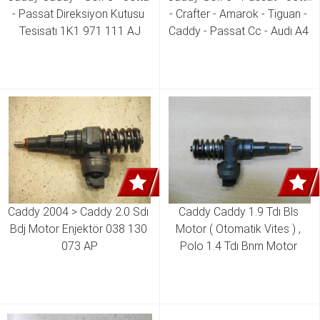
- Passat Direksiyon Kutusu 
- Crafter - Amarok - Tiguan - 
Tesisatı 1K1 971 111 AJ
Caddy - Passat Cc - Audı A4 
- A5 - Q5 - Skoda Superb 2.0 
Tdı Ckub - Ckuc -clca - Clcb -
cktb - Cktc - Cffa - Cffb - 
Cnfa - Cfhc Motor Enjektör 
03L 130 277 J 03L 130 277 
Q
Caddy 2004 > Caddy 2.0 Sdı 
Caddy Caddy 1.9 Tdı Bls 
Bdj Motor Enjektör 038 130 
Motor ( Otomatik Vites ) , 
073 AP
Polo 1.4 Tdı Bnm Motor 
Enjektör 038 130 073 BN 
038 130 073 BL