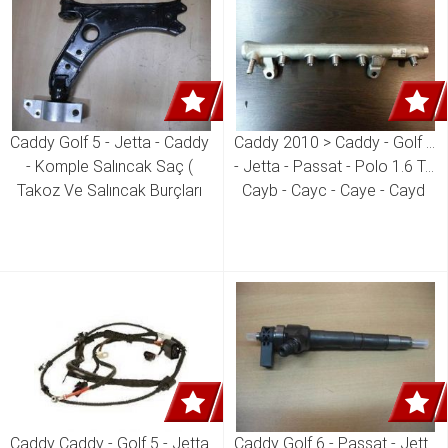
Caddy Golf 5 - Jetta - Caddy 
Caddy 2010 > Caddy - Golf 6 
- Komple Salıncak Saç ( 
- Jetta - Passat - Polo 1.6 Tdı 
Takoz Ve Salıncak Burçları 
Cayb - Cayc - Caye - Cayd 
üzerinde ) Sol 1K0 407 151 
Motor Enjektör Kütüğü ( Yakıt 
Aa1K0 407 151 BC 1K0 407 
Dağıtıcısı ) 03L 130 089 B 
151 AH 1K0 407 151 AB 1K0 
407 151 P 1K0 407 151 Q 
1K0 407 151 N
Caddy Caddy - Golf 5 - Jetta 
Caddy Golf 6 - Passat - Jetta 