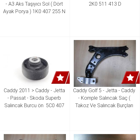
- A3 Aks Taşıyıcı Sol ( Dört 
2K0 511 413 D
Ayak Porya ) 1K0 407 255 N 
1K0 407 255 AA
Caddy 2011 > Caddy - Jetta 
Caddy Golf 5 - Jetta - Caddy 
- Passat - Skoda Superb 
- Komple Salıncak Saç ( 
Salıncak Burcu ön  5C0 407 
Takoz Ve Salıncak Burçları 
183 A
üzerinde ) Sağ  1K0 407 152 
Aa1K0 407 152 BC 1K0 407 
152 AH