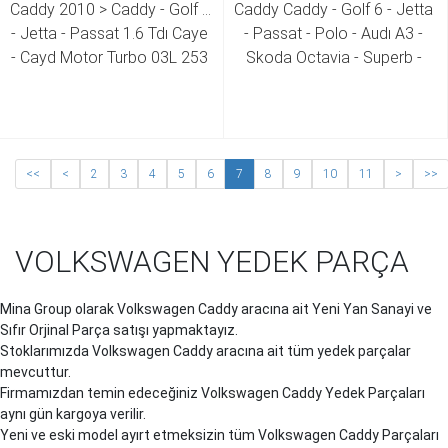
Caddy 2010 > Caddy - Golf 6 
Caddy Caddy - Golf 6 - Jetta 
- Jetta - Passat 1.6 Tdı Caye 
- Passat - Polo - Audı A3 - 
- Cayd Motor Turbo 03L 253 
Skoda Octavia - Superb - 
016 03L 253 016 T
Seat Toledo - Leon - Ibiza 
1.6 Tdı Cayb - Cayc - Cayd - 
Caye Motor Emme Manifoldu  
03L 129 711 AL 
<<
<
2
3
4
5
6
7
8
9
10
11
>
>>
VOLKSWAGEN YEDEK PARÇA
Mina Group olarak Volkswagen
Caddy
aracına ait Yeni Yan Sanayi ve
Sıfır Orjinal Parça satışı yapmaktayız.
Stoklarımızda Volkswagen
Caddy
aracına ait tüm yedek parçalar
mevcuttur.
Firmamızdan temin edeceğiniz Volkswagen
Caddy
Yedek Parçaları
aynı gün kargoya verilir.
Yeni ve eski model ayırt etmeksizin tüm Volkswagen
Caddy
Parçaları