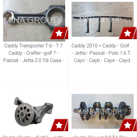
Caddy Transporter T 6 - T 7 
Caddy 2010 > Caddy - Golf 6 
Caddy - Crafter -golf 7 - 
- Jetta - Passat - Polo 1.6 Tdı 
Passat - Jetta 2.0 Tdı Caaa - 
Cayc - Cayb - Caye - Cayd 
Caab - Cxca - Cxha - Cxhb - 
Motor Enjektör Geri Dönüş 
Cxgb - Cuuu - Cuub - Ckub - 
Hattı 03L 130 235 A 03L 130 
Dfea - Crlb Motor Piston Kolu 
235 P 03L 130 235 AF
04L 105 401 A