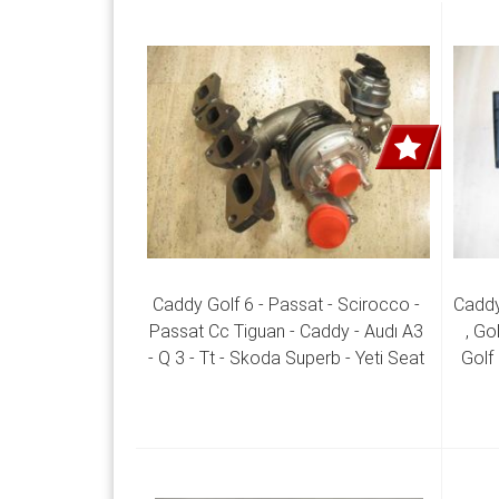
Caddy Golf 6 - Passat - Scirocco - 
Caddy
Passat Cc Tiguan - Caddy - Audı A3 
, Go
- Q 3 - Tt - Skoda Superb - Yeti Seat 
Golf 
Leon - Altea 2.0 Tdı Cfgb - Cfgc - 
Tdı 
Cfja Motor Turbo 03L 253 019 Q 
Kut
03L 253 010 E 03L 253 010 F