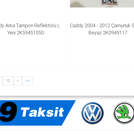
y Arka Tampon Reflektörü L 
Caddy 2004 - 2012 Çamurluk Sin
Yeni 2K5945105D
Beyaz 2K0949117
12
>
>>