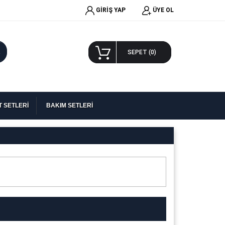
GİRİŞ YAP
ÜYE OL
A
SEPET (
0
)
 SETLERİ
BAKIM SETLERİ