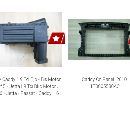
 Caddy 1.9 Tdı Bjb - Bls Motor 
Caddy Ön Panel  2010 
lf 5 - Jetta1.9 Tdı Bkc Motor , 
1T0805588AC
6 - Jetta - Passat - Caddy 1.6 
Cayc - Cayd Motor Hava Filtre 
usu 3C0 129 607 BA3C0 129 
607 BD