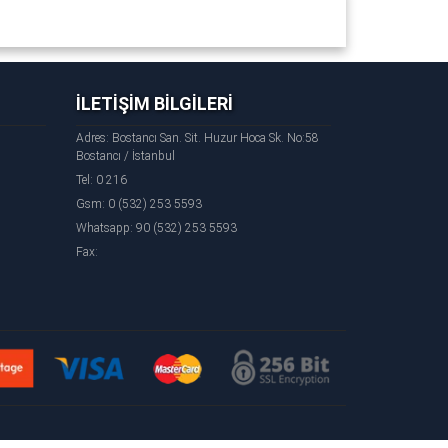
İLETİŞİM BİLGİLERİ
2006 - 2007 - 2008 - 2009 - 2010 - 2011 - 2012 - 2013
Adres: Bostancı San. Sit. Huzur Hoca Sk. No:58
Bostancı / İstanbul
Tel: 0 216
Parça - Volkswagen
Caddy
Yeni Yan Sanayi Parça -
Gsm: 0 (532) 253 5593
Whatsapp: 90 (532) 253 5593
Fax: