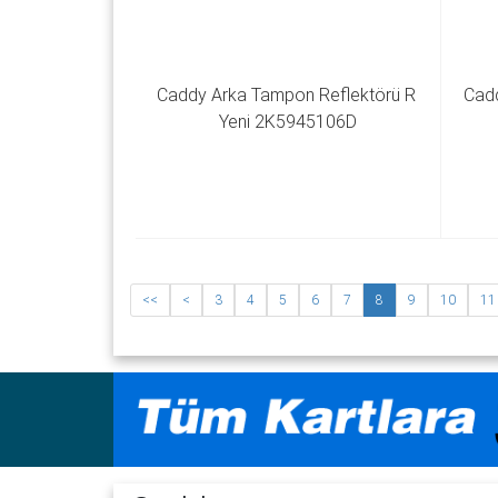
Caddy Arka Tampon Reflektörü R 
Cadd
Yeni 2K5945106D
<<
<
3
4
5
6
7
8
9
10
11