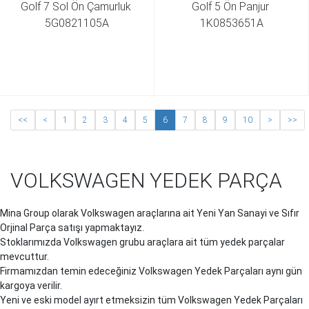
Golf 7 Sol Ön Çamurluk 
Golf 5 Ön Panjur 
5G0821105A
1K0853651A
<<
<
1
2
3
4
5
6
7
8
9
10
>
>>
VOLKSWAGEN YEDEK PARÇA
Mina Group olarak Volkswagen araçlarına ait Yeni Yan Sanayi ve Sıfır
Orjinal Parça satışı yapmaktayız.
Stoklarımızda Volkswagen grubu araçlara ait tüm yedek parçalar
mevcuttur.
Firmamızdan temin edeceğiniz Volkswagen Yedek Parçaları aynı gün
kargoya verilir.
Yeni ve eski model ayırt etmeksizin tüm Volkswagen Yedek Parçaları