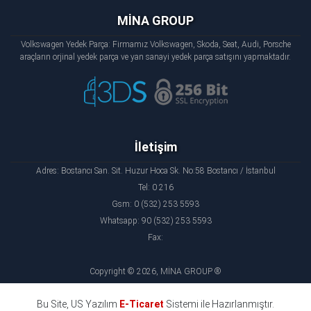
MİNA GROUP
Volkswagen Yedek Parça: Firmamız Volkswagen, Skoda, Seat, Audi, Porsche
araçların orjinal yedek parça ve yan sanayi yedek parça satışını yapmaktadır.
İletişim
Adres: Bostancı San. Sit. Huzur Hoca Sk. No:58 Bostancı / İstanbul
Tel: 0 216
Gsm: 0 (532) 253 5593
Whatsapp: 90 (532) 253 5593
Fax:
Copyright © 2026, MİNA GROUP ®
Bu Site, US Yazılım
E-Ticaret
Sistemi ile Hazırlanmıştır.