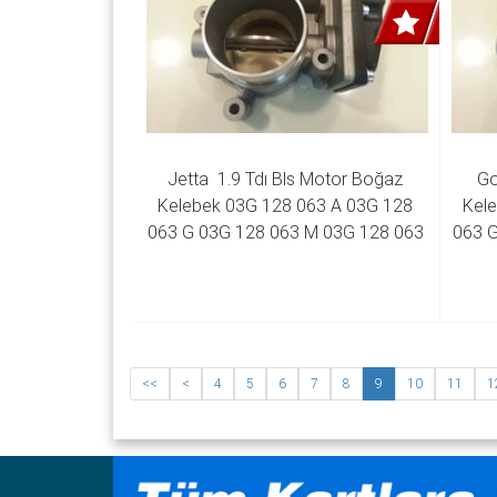
Jetta  1.9 Tdı Bls Motor Boğaz 
Go
Kelebek 03G 128 063 A 03G 128 
Kele
063 G 03G 128 063 M 03G 128 063 
063 G
Q 
<<
<
4
5
6
7
8
9
10
11
1