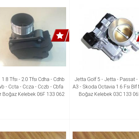
 1.8 Tfsı - 2.0 Tfsı Cdha - Cdhb 
Jetta Golf 5 - Jetta - Passat - 
b - Ccta - Ccza - Cczb - Cbfa 
A3 - Skoda Octavia 1.6 Fsı Blf 
 Boğaz Kelebek 06F 133 062 
Boğaz Kelebek 03C 133 06
6F 133 062 J 06F 133 062 Q 
06F 133 062 T