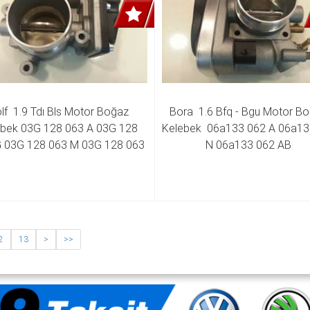
lf  1.9 Tdı Bls Motor Boğaz 
Bora  1.6 Bfq - Bgu Motor Bo
bek 03G 128 063 A 03G 128 
Kelebek  06a133 062 A 06a13
 03G 128 063 M 03G 128 063 
N 06a133 062 AB 
Q 
2
13
>
>>