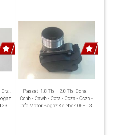
- Crza 
Passat  1.8 Tfsı - 2.0 Tfsı Cdha - 
Boğaz 
Cdhb - Cawb - Ccta - Ccza - Cczb - 
133 
Cbfa Motor Boğaz Kelebek 06F 133 
062 G 06F 133 062 J 06F 133 062 
Q 06F 133 062 T