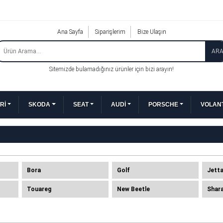
Ana Sayfa
Siparişlerim
Bize Ulaşın
AR
Sitemizde bulamadığınız ürünler için bizi arayın!
Rİ
SKODA
SEAT
AUDİ
PORSCHE
VOLANT
Bora
Golf
Jett
Touareg
New Beetle
Shar