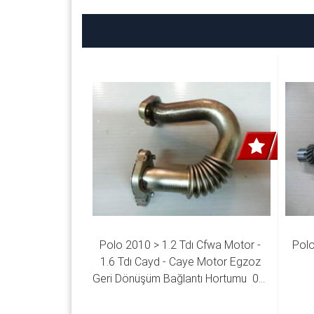
Polo 2010 > 1.2 Tdı Cfwa Motor - 
Polo
1.6 Tdı Cayd - Caye Motor Egzoz 
Geri Dönüşüm Bağlantı Hortumu  03L 
131 521 P 03P 131 521 B 03P 131 
521 E