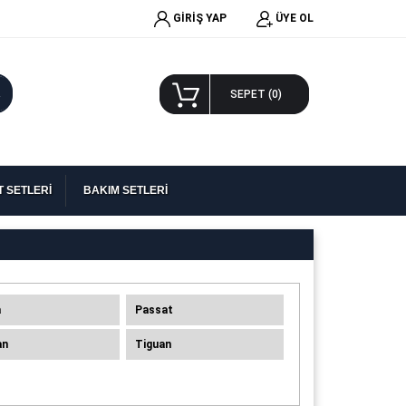
GİRİŞ YAP
ÜYE OL
A
SEPET (
0
)
 SETLERİ
BAKIM SETLERİ
a
Passat
an
Tiguan