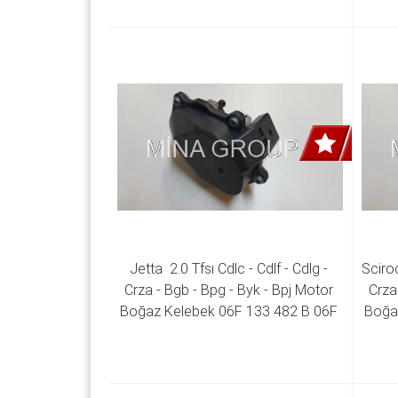
Jetta  2.0 Tfsı Cdlc - Cdlf - Cdlg - 
Sciroc
Crza - Bgb - Bpg - Byk - Bpj Motor 
Crza
Boğaz Kelebek 06F 133 482 B 06F 
Boğaz
133 482 D 06F 133 482 E