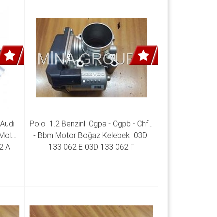
Audı 
Polo  1.2 Benzinli Cgpa - Cgpb - Chfa 
Motor 
- Bbm Motor Boğaz Kelebek  03D 
2 A
133 062 E 03D 133 062 F