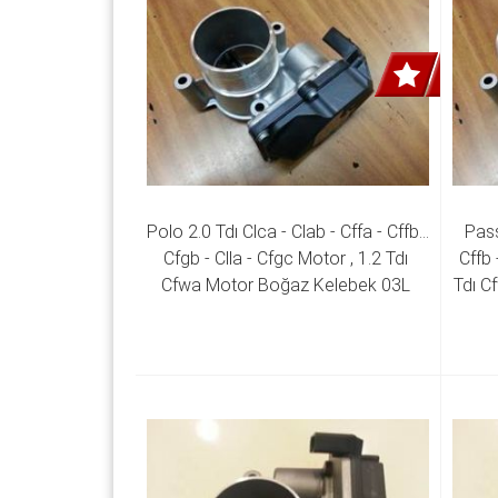
Polo 2.0 Tdı Clca - Clab - Cffa - Cffb - 
Pass
Cfgb - Clla - Cfgc Motor , 1.2 Tdı 
Cffb 
Cfwa Motor Boğaz Kelebek 03L 
Tdı C
128 063 K 03L 128 063 R 03L 128 
128 
063 AC 03L 128 063 T 