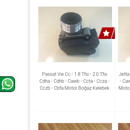
Passat Vw Cc - 1.8 Tfsı - 2.0 Tfsı 
Jetta 
Cdha - Cdhb - Cawb - Ccta - Ccza - 
- Caw
Cczb - Cbfa Motor Boğaz Kelebek 
Motor
06F 133 062 G 06F 133 062 J 06F 
G 0
133 062 Q 06F 133 062 T