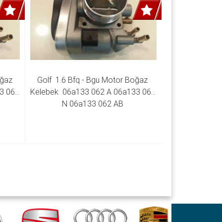
ğaz 
Golf  1.6 Bfq - Bgu Motor Boğaz 
3 062 
Kelebek  06a133 062 A 06a133 062 
N 06a133 062 AB 