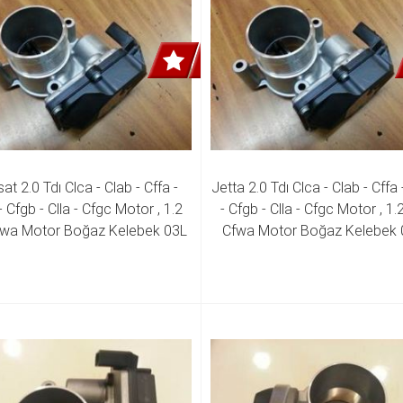
at 2.0 Tdı Clca - Clab - Cffa - 
Jetta 2.0 Tdı Clca - Clab - Cffa -
- Cfgb - Clla - Cfgc Motor , 1.2 
- Cfgb - Clla - Cfgc Motor , 1.2
fwa Motor Boğaz Kelebek 03L 
Cfwa Motor Boğaz Kelebek 0
063 K 03L 128 063 R 03L 128 
128 063 K 03L 128 063 R 03L
063 AC 03L 128 063 T 
063 AC 03L 128 063 T 