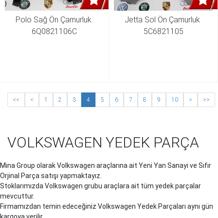
Polo Sağ Ön Çamurluk 
Jetta Sol Ön Çamurluk 
6Q0821106C
5C6821105
<<
<
1
2
3
4
5
6
7
8
9
10
>
>>
VOLKSWAGEN YEDEK PARÇA
Mina Group olarak Volkswagen araçlarına ait Yeni Yan Sanayi ve Sıfır
Orjinal Parça satışı yapmaktayız.
Stoklarımızda Volkswagen grubu araçlara ait tüm yedek parçalar
mevcuttur.
Firmamızdan temin edeceğiniz Volkswagen Yedek Parçaları aynı gün
kargoya verilir.