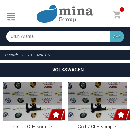
0
ARA
Anasayfa
VOLKSWAGEN
VOLKSWAGEN
Passat CLH Komple 
Golf 7 CLH Komple 