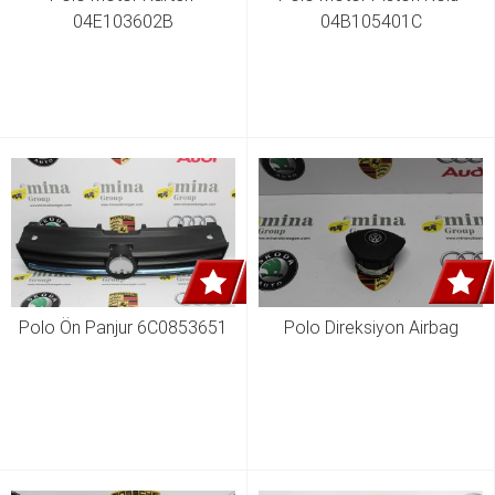
04E103602B
04B105401C
Polo Ön Panjur 6C0853651
Polo Direksiyon Airbag