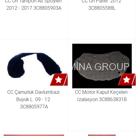
CC Ön Tampon Alt Spoyleri 
CC Ön Panel  2012 
2012 - 2017 3C8805903A
3C8805588L
CC Çamurluk Davlumbazı 
CC Motor Kaput Keçeleri 
Büyük L  09 - 12 
İzalasyon 3C8863831B
3C8805977A