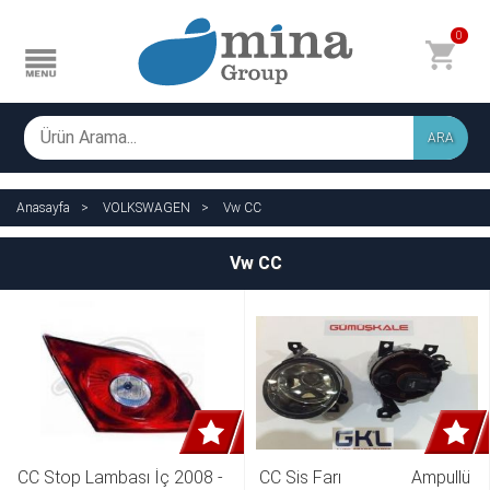
0
ARA
Anasayfa
VOLKSWAGEN
Vw CC
Vw CC
CC Stop Lambası İç 2008 - 
CC Sis Farı                Ampullü 