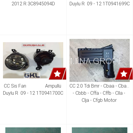
2012 R 3C8945094D
Duylu R  09 - 12 1T0941699C
CC Sis Farı                Ampullü 
CC 2.0 Tdi Bmr - Cbaa - Cbab 
Duylu R  09 - 12 1T0941700C
- Cbbb - Cffa - Cffb - Clla - 
Clja - Cfgb Motor 
3C0129607BC,3C0129607AS,3C0129607T,3C0129607AH