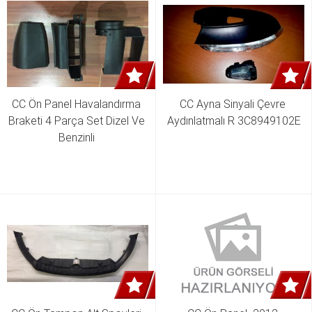
CC Ön Panel Havalandırma 
CC Ayna Sinyali Çevre 
Braketi 4 Parça Set Dizel Ve 
Aydınlatmalı R 3C8949102E
Benzinli 
3C0805971A,7N0805971,1K0805962E,1K0805965J