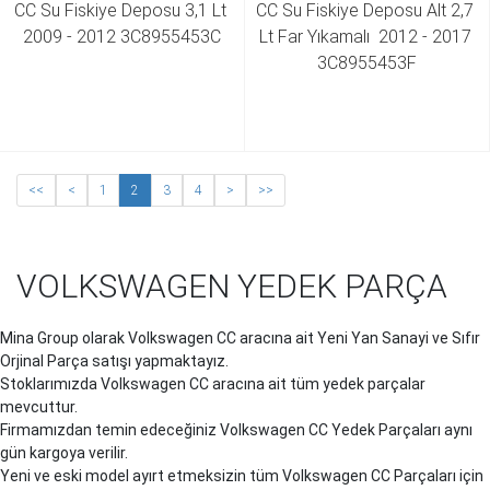
CC Su Fiskiye Deposu 3,1 Lt 
CC Su Fiskiye Deposu Alt 2,7 
2009 - 2012 3C8955453C
Lt Far Yıkamalı  2012 - 2017 
3C8955453F
<<
<
1
2
3
4
>
>>
VOLKSWAGEN YEDEK PARÇA
Mina Group olarak Volkswagen CC aracına ait Yeni Yan Sanayi ve Sıfır
Orjinal Parça satışı yapmaktayız.
Stoklarımızda Volkswagen CC aracına ait tüm yedek parçalar
mevcuttur.
Firmamızdan temin edeceğiniz Volkswagen CC Yedek Parçaları aynı
gün kargoya verilir.
Yeni ve eski model ayırt etmeksizin tüm Volkswagen CC Parçaları için