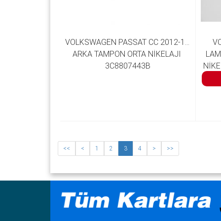
VOLKSWAGEN PASSAT CC 2012-17 
VO
ARKA TAMPON ORTA NİKELAJI 
LAM
3C8807443B
NİKE
<<
<
1
2
3
4
>
>>