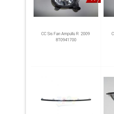
CC Sis Farı Ampüllü R  2009 
C
8T0941700