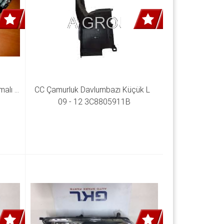
alı L 
CC Çamurluk Davlumbazı Küçük L  
09 - 12 3C8805911B