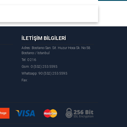
İLETİŞİM BİLGİLERİ
5 - 2016 - 2017
Adres: Bostancı San. Sit. Huzur Hoca Sk. No:58
Bostancı / İstanbul
wagen CC Yeni Yan Sanayi Parça - Volkswagen CC
Tel: 0 216
Gsm: 0 (532) 253 5593
Whatsapp: 90 (532) 253 5593
Fax: