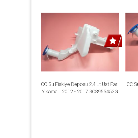
CC Su Fiskiye Deposu 2,4 Lt Üst Far 
CC Su
Yıkamalı  2012 - 2017 3C8955453G