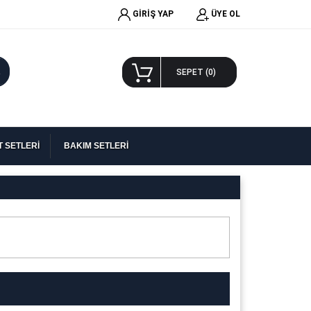
GİRİŞ YAP
ÜYE OL
A
SEPET (
0
)
 SETLERİ
BAKIM SETLERİ