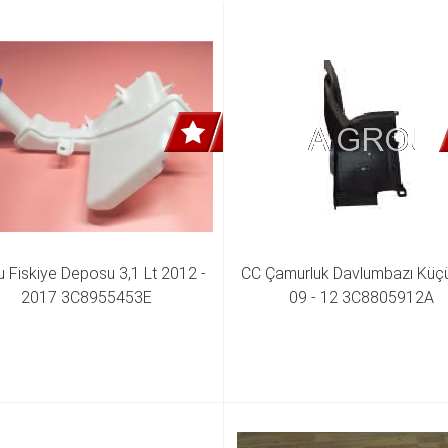
 Fiskiye Deposu 3,1 Lt 2012 - 
CC Çamurluk Davlumbazı Küçük
2017 3C8955453E
09 - 12 3C8805912A