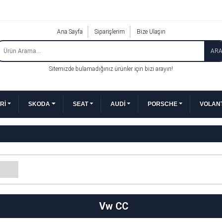
Ana Sayfa
Siparişlerim
Bize Ulaşın
AR
Sitemizde bulamadığınız ürünler için bizi arayın!
Rİ
SKODA
SEAT
AUDİ
PORSCHE
VOLANT
Vw CC