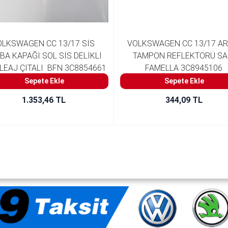
LKSWAGEN CC 13/17 SİS 
VOLKSWAGEN CC 13/17 AR
BA KAPAĞI SOL SİS DELİKLİ 
TAMPON REFLEKTÖRÜ SA
LEAJ ÇITALI  BFN 3C8854661
FAMELLA 3C8945106
Sepete Ekle
Sepete Ekle
1.353,46 TL
344,09 TL