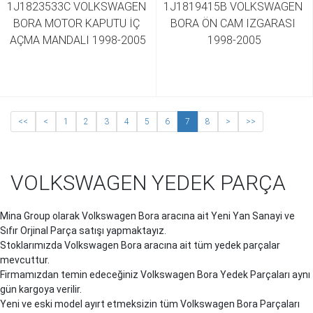
1J1823533C VOLKSWAGEN 
1J1819415B VOLKSWAGEN 
BORA MOTOR KAPUTU İÇ 
BORA ÖN CAM IZGARASI 
AÇMA MANDALI 1998-2005
1998-2005
<<
<
1
2
3
4
5
6
7
8
>
>>
VOLKSWAGEN YEDEK PARÇA
Mina Group olarak Volkswagen Bora aracına ait Yeni Yan Sanayi ve
Sıfır Orjinal Parça satışı yapmaktayız.
Stoklarımızda Volkswagen Bora aracına ait tüm yedek parçalar
mevcuttur.
Firmamızdan temin edeceğiniz Volkswagen Bora Yedek Parçaları aynı
gün kargoya verilir.
Yeni ve eski model ayırt etmeksizin tüm Volkswagen Bora Parçaları