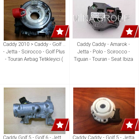
Caddy 2010 > Caddy - Golf 6 
Caddy Caddy - Amarok - 
- Jetta - Scirocco - Golf Plus 
Jetta - Polo - Scirocco - 
- Touran Aırbag Tetikleyici ( 
Tiguan - Touran - Seat Ibiza 
Elektronik Modül )  5K0 953 
Aırbag Tetikleyici 5K0 959 
549 D 5K0 953 549 C 5K0 
542 5K0 959 542 B
953 549 B 
Caddy Golf 5 - Golf 6 - Jetta- 
Caddy Caddy - Golf 5 - Jetta 