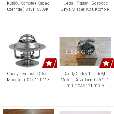
Kütüğü Komple ( Kapak 
- Jetta - Tiguan - Scirocco 
üzerinde ) 045115389K 
Sinyal Silecek Kolu Komple 
045115389J 045115389H 
1K5 953 521 AH 1K5 953 
045115433D
502 H 5K0 953 502 K 
Caddy Termostat ( Tüm 
Caddy Caddy 1.9 Tdı Bjb 
Modeller )  044 121 113
Motor , Devirdaim  045 121 
011 F 045 121 011 H