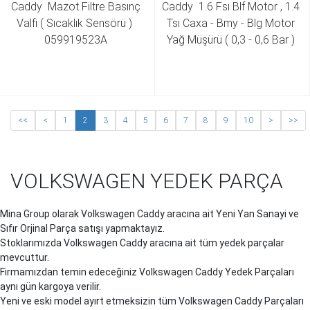
Caddy  Mazot Filtre Basınç 
Caddy  1.6 Fsı Blf Motor , 1.4 
Valfi ( Sıcaklık Sensörü )  
Tsı Caxa - Bmy - Blg Motor 
059919523A 
Yağ Müşürü ( 0,3 - 0,6 Bar ) 
036919081C 036919081D
<<
<
1
2
3
4
5
6
7
8
9
10
>
>>
VOLKSWAGEN YEDEK PARÇA
Mina Group olarak Volkswagen
Caddy
aracına ait Yeni Yan Sanayi ve
Sıfır Orjinal Parça satışı yapmaktayız.
Stoklarımızda Volkswagen
Caddy
aracına ait tüm yedek parçalar
mevcuttur.
Firmamızdan temin edeceğiniz Volkswagen
Caddy
Yedek Parçaları
aynı gün kargoya verilir.
Yeni ve eski model ayırt etmeksizin tüm Volkswagen
Caddy
Parçaları