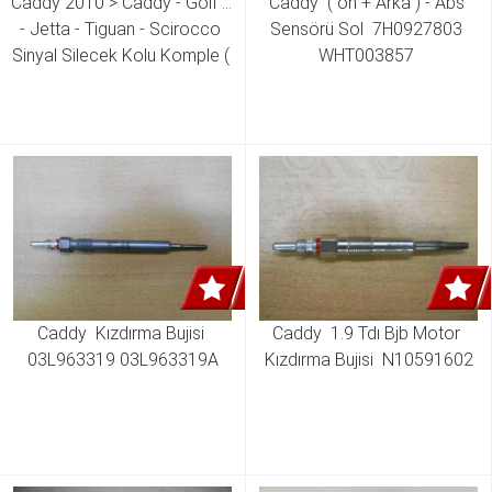
Caddy 2010 > Caddy - Golf 6 
Caddy  ( ön + Arka ) - Abs 
- Jetta - Tiguan - Scirocco 
Sensörü Sol  7H0927803 
Sinyal Silecek Kolu Komple ( 
WHT003857 
Arkaya Su Atan ) 5K0 953 
507 BB 5K0 953 513 K 
Caddy  Kızdırma Bujisi 
Caddy  1.9 Tdı Bjb Motor 
03L963319 03L963319A
Kızdırma Bujisi  N10591602