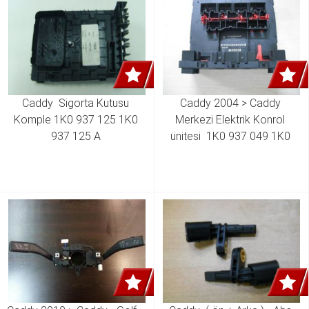
Caddy  Sigorta Kutusu 
Caddy 2004 > Caddy 
Komple 1K0 937 125 1K0 
Merkezi Elektrik Konrol 
937 125 A 
ünitesi  1K0 937 049 1K0 
937 049 Aa1K0 937 049 AD 
1K0 937 049 AG