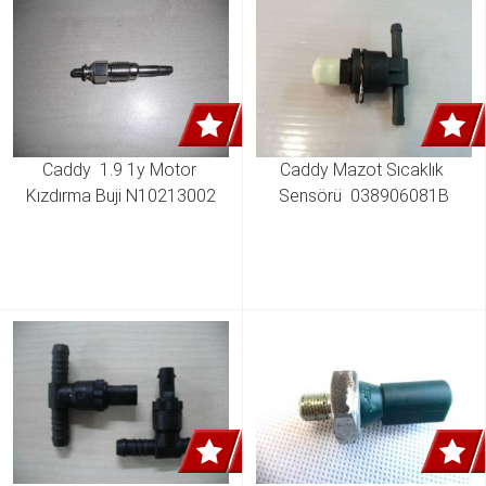
Caddy  1.9 1y Motor 
Caddy Mazot Sıcaklık 
Kızdırma Buji N10213002
Sensörü  038906081B